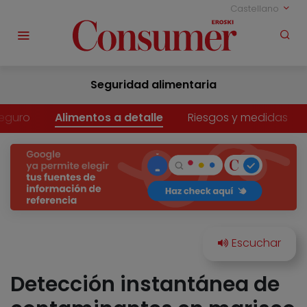
Castellano
Seguridad alimentaria
eguro
Alimentos a detalle
Riesgos y medidas
Detección instantánea de