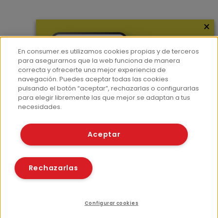
×
Más información
¿Quiénes somos?
En consumer.es utilizamos cookies propias y de terceros
Hemeroteca
para asegurarnos que la web funciona de manera
correcta y ofrecerte una mejor experiencia de
Contacto
navegación. Puedes aceptar todas las cookies
pulsando el botón “aceptar”, rechazarlas o configurarlas
Prensa
para elegir libremente las que mejor se adaptan a tus
Corpus Lingüístico Consumer
necesidades.
© Fundación EROSKI
Aceptar
Aviso legal
Políticas de privacidad
Políticas de cookies
Rechazarlas
Configurar cookies
Recursos relacionados
Compartir