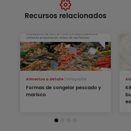
Recursos relacionados
Alimentos a detalle
Infografía
Al
Formas de congelar pescado y
Ké
marisco
bu
es