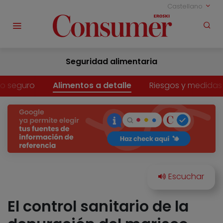
Castellano
Seguridad alimentaria
o seguro
Alimentos a detalle
Riesgos y medidas
El control sanitario de la