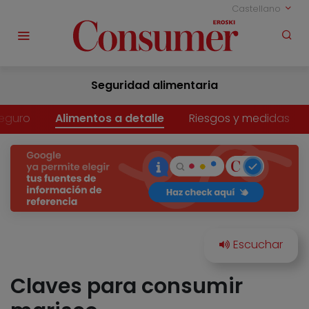
Castellano
Seguridad alimentaria
eguro
Alimentos a detalle
Riesgos y medidas
Claves para consumir