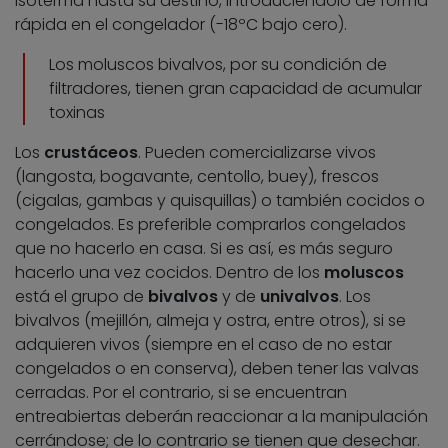
isoterma hasta su destino, introduciéndolo de forma
rápida en el congelador (-18ºC bajo cero).
Los moluscos bivalvos, por su condición de
filtradores, tienen gran capacidad de acumular
toxinas
Los
crustáceos
. Pueden comercializarse vivos
(langosta, bogavante, centollo, buey), frescos
(cigalas, gambas y quisquillas) o también cocidos o
congelados. Es preferible comprarlos congelados
que no hacerlo en casa. Si es así, es más seguro
hacerlo una vez cocidos. Dentro de los
moluscos
está el grupo de
bivalvos
y de
univalvos
. Los
bivalvos (mejillón, almeja y ostra, entre otros), si se
adquieren vivos (siempre en el caso de no estar
congelados o en conserva), deben tener las valvas
cerradas. Por el contrario, si se encuentran
entreabiertas deberán reaccionar a la manipulación
cerrándose; de lo contrario se tienen que desechar.