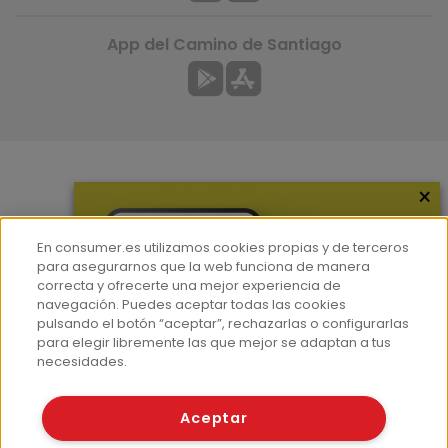
App del Camino de Santiago
×
Más información
¿Quiénes somos?
En consumer.es utilizamos cookies propias y de terceros
Hemeroteca
para asegurarnos que la web funciona de manera
correcta y ofrecerte una mejor experiencia de
Contacto
navegación. Puedes aceptar todas las cookies
pulsando el botón “aceptar”, rechazarlas o configurarlas
Prensa
para elegir libremente las que mejor se adaptan a tus
Corpus Lingüístico Consumer
necesidades.
© Fundación EROSKI
Aceptar
Aviso legal
Políticas de privacidad