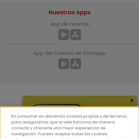
Nuestras Apps
App de recetas
App del Camino de Santiago
×
Más información
¿Quiénes somos?
En consumer.es utilizamos cookies propias y de terceros
Hemeroteca
para asegurarnos que la web funciona de manera
correcta y ofrecerte una mejor experiencia de
Contacto
navegación. Puedes aceptar todas las cookies