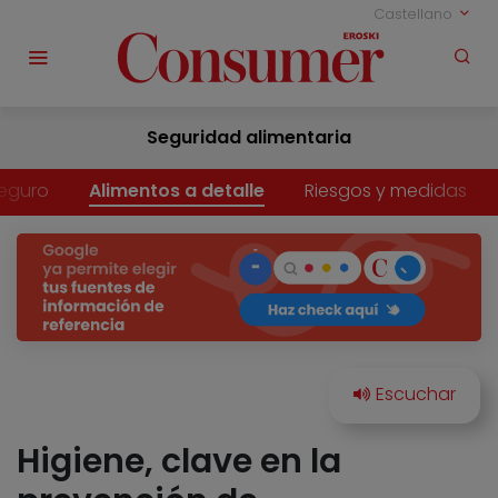
Castellano
Seguridad alimentaria
eguro
Alimentos a detalle
Riesgos y medidas
Higiene, clave en la