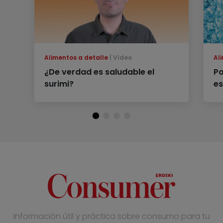
Alimentos a detalle
Vídeo
Al
¿De verdad es saludable el
Po
surimi?
es
Información útil y práctica sobre consumo para tu