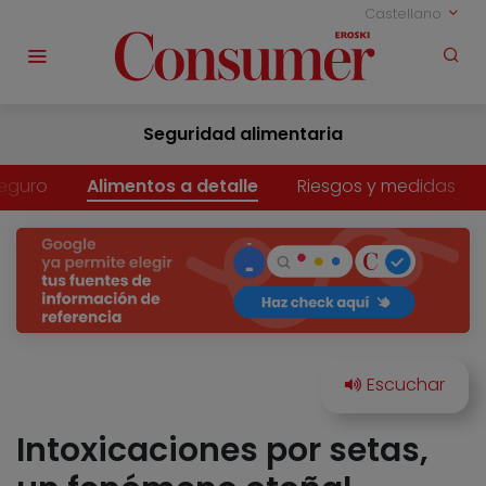
Castellano
Seguridad alimentaria
eguro
Alimentos a detalle
Riesgos y medidas
Intoxicaciones por setas,