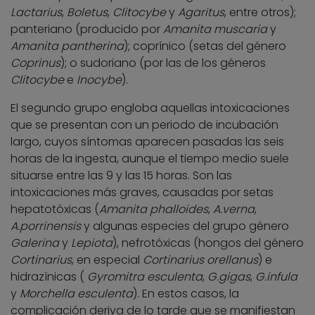
Lactarius
,
Boletus
,
Clitocybe
y
Agaritus
, entre otros);
panteriano (producido por
Amanita muscaria
y
Amanita pantherina
); coprínico (setas del género
Coprinus
); o sudoriano (por las de los géneros
Clitocybe
e
Inocybe
).
El segundo grupo engloba aquellas intoxicaciones
que se presentan con un periodo de incubación
largo, cuyos síntomas aparecen pasadas las seis
horas de la ingesta, aunque el tiempo medio suele
situarse entre las 9 y las 15 horas. Son las
intoxicaciones más graves, causadas por setas
hepatotóxicas (
Amanita phalloides
,
A.verna
,
A.porrinensis
y algunas especies del grupo género
Galerina
y
Lepiota
), nefrotóxicas (hongos del género
Cortinarius
, en especial
Cortinarius orellanus
) e
hidrazínicas (
Gyromitra esculenta
,
G.gigas
,
G.infula
y
Morchella esculenta
). En estos casos, la
complicación deriva de lo tarde que se manifiestan