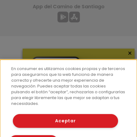
App del Camino de Santiago
×
Más información
¿Quiénes somos?
En consumer.es utilizamos cookies propias y de terceros
Hemeroteca
para asegurarnos que la web funciona de manera
correcta y ofrecerte una mejor experiencia de
Contacto
navegación. Puedes aceptar todas las cookies
pulsando el botón “aceptar”, rechazarlas o configurarlas
Prensa
para elegir libremente las que mejor se adaptan a tus
Corpus Lingüístico Consumer
necesidades.
© Fundación EROSKI
Aceptar
Aviso legal
Políticas de privacidad
Políticas de cookies