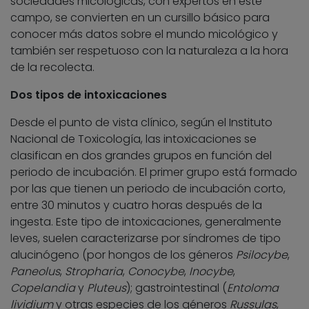
sociedades micológicas, con expertos en este
campo, se convierten en un cursillo básico para
conocer más datos sobre el mundo micológico y
también ser respetuoso con la naturaleza a la hora
de la recolecta.
Dos tipos de intoxicaciones
Desde el punto de vista clínico, según el Instituto
Nacional de Toxicología, las intoxicaciones se
clasifican en dos grandes grupos en función del
periodo de incubación. El primer grupo está formado
por las que tienen un periodo de incubación corto,
entre 30 minutos y cuatro horas después de la
ingesta. Este tipo de intoxicaciones, generalmente
leves, suelen caracterizarse por síndromes de tipo
alucinógeno (por hongos de los géneros
Psilocybe
,
Paneolus
,
Stropharia
,
Conocybe
,
Inocybe
,
Copelandia
y
Pluteus
); gastrointestinal (
Entoloma
lividium
y otras especies de los géneros
Russulas
,