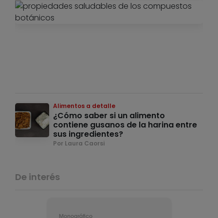
Ali
det
Pl
hi
ex
pr
en
le
Por
Pin
Alimentos a detalle
¿Cómo saber si un alimento
contiene gusanos de la harina entre
sus ingredientes?
Por Laura Caorsi
De interés