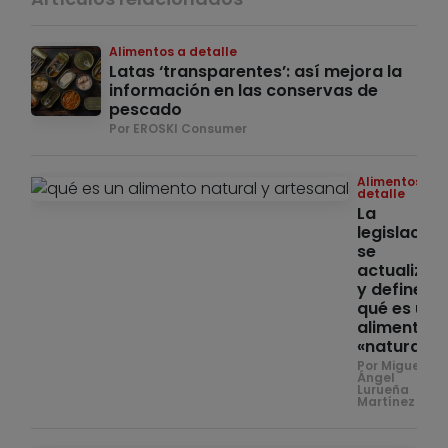
Alimentos a detalle
Latas ‘transparentes’: así mejora la
información en las conservas de
pescado
Por EROSKI Consumer
Alimentos a
detalle
La
legislación
se
actualiza
y define
qué es un
alimento
«natural»
Por Miguel
Ángel
Lurueña
Martínez