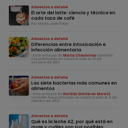
Alimentos a detalle
El arte del latte: ciencia y técnica en
cada taza de café
Por María José Pinar
Alimentos a detalle
Diferencias entre intoxicación e
infección alimentaria
. Este artículo de
Marta Chavarrías
también
fue publicado en nuestra web el 19 de
octubre de 2011
Alimentos a detalle
Las siete bacterias más comunes en
alimentos
. Este artículo de
Natàlia Gimferrer Morató
también fue publicado en nuestra web el 4 de
febrero de 2013
Alimentos a detalle
Qué es la leche A2, por qué está en
auge y cuáles son sus posibles