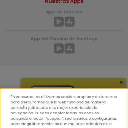
Nuestras Apps
App de recetas
App del Camino de Santiago
×
Más información
¿Quiénes somos?
En consumer.es utilizamos cookies propias y de terceros
Hemeroteca
para asegurarnos que la web funciona de manera
correcta y ofrecerte una mejor experiencia de
Contacto
navegación. Puedes aceptar todas las cookies
pulsando el botón “aceptar”, rechazarlas o configurarlas
Prensa
para elegir libremente las que mejor se adaptan a tus