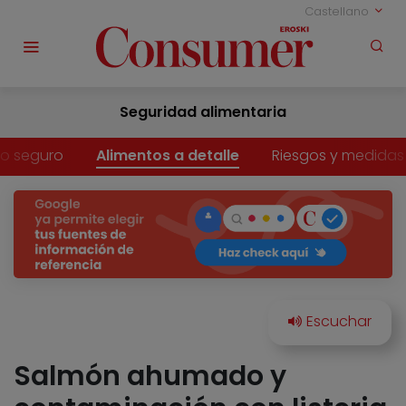
Castellano
Seguridad alimentaria
o seguro
Alimentos a detalle
Riesgos y medidas
Salmón ahumado y