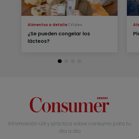
Alimentos a detalle
Vídeo
Al
¿Se pueden congelar los
Pl
lácteos?
Información útil y práctica sobre consumo para tu
día a día