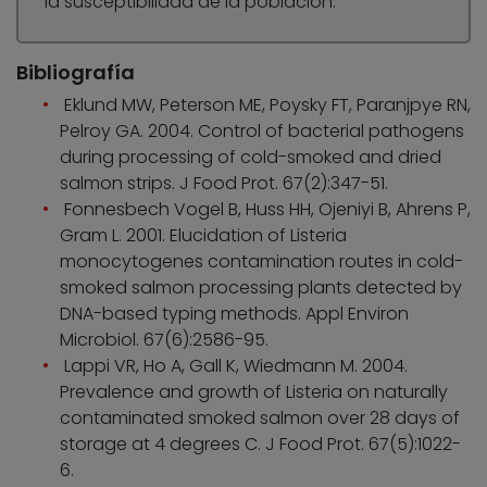
la susceptibilidad de la población.
Bibliografía
Eklund MW, Peterson ME, Poysky FT, Paranjpye RN,
Pelroy GA. 2004. Control of bacterial pathogens
during processing of cold-smoked and dried
salmon strips. J Food Prot. 67(2):347-51.
Fonnesbech Vogel B, Huss HH, Ojeniyi B, Ahrens P,
Gram L. 2001. Elucidation of Listeria
monocytogenes contamination routes in cold-
smoked salmon processing plants detected by
DNA-based typing methods. Appl Environ
Microbiol. 67(6):2586-95.
Lappi VR, Ho A, Gall K, Wiedmann M. 2004.
Prevalence and growth of Listeria on naturally
contaminated smoked salmon over 28 days of
storage at 4 degrees C. J Food Prot. 67(5):1022-
6.