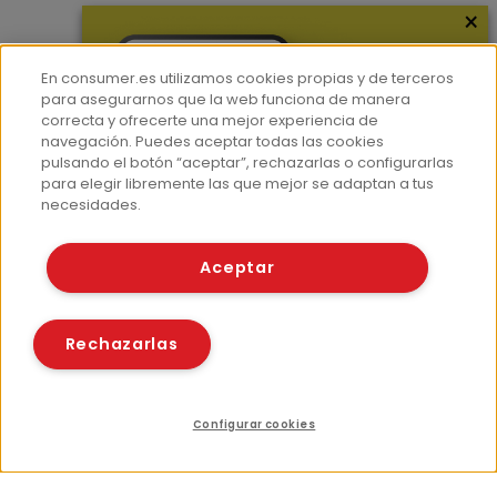
×
Más información
En consumer.es utilizamos cookies propias y de terceros
¿Quiénes somos?
para asegurarnos que la web funciona de manera
correcta y ofrecerte una mejor experiencia de
Hemeroteca
navegación. Puedes aceptar todas las cookies
Contacto
pulsando el botón “aceptar”, rechazarlas o configurarlas
para elegir libremente las que mejor se adaptan a tus
Prensa
necesidades.
Corpus Lingüístico Consumer
Aceptar
© Fundación EROSKI
Aviso legal
Políticas de privacidad
Rechazarlas
Políticas de cookies
Configurar cookies
Recursos relacionados
Compartir