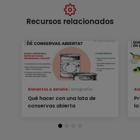
Recursos relacionados
Alimentos a detalle
Infografía
Al
Qué hacer con una lata de
Pr
conservas abierta
la