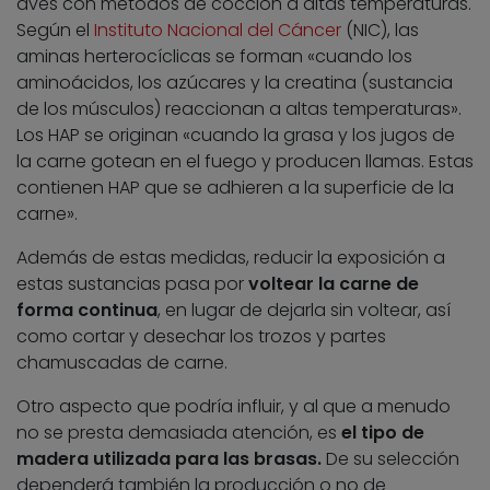
aves con métodos de cocción a altas temperaturas.
Según el
Instituto Nacional del Cáncer
(NIC), las
aminas herterocíclicas se forman «cuando los
aminoácidos, los azúcares y la creatina (sustancia
de los músculos) reaccionan a altas temperaturas».
Los HAP se originan «cuando la grasa y los jugos de
la carne gotean en el fuego y producen llamas. Estas
contienen HAP que se adhieren a la superficie de la
carne».
Además de estas medidas, reducir la exposición a
estas sustancias pasa por
voltear la carne de
forma continua
, en lugar de dejarla sin voltear, así
como cortar y desechar los trozos y partes
chamuscadas de carne.
Otro aspecto que podría influir, y al que a menudo
no se presta demasiada atención, es
el tipo de
madera utilizada para las brasas.
De su selección
dependerá también la producción o no de