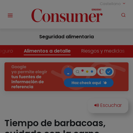
Castellano
Seguridad alimentaria
eguro
Alimentos a detalle
Riesgos y medidas
Tiempo de barbacoas,