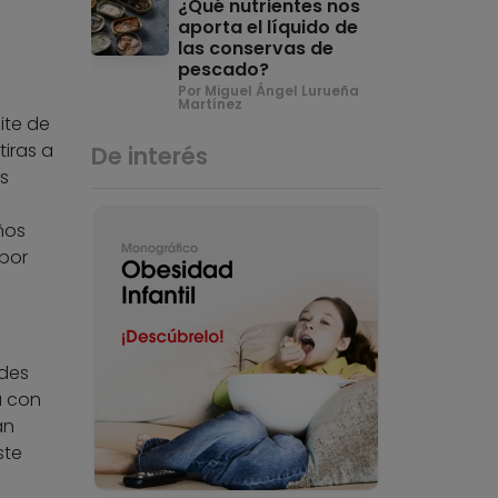
¿Qué nutrientes nos
aporta el líquido de
las conservas de
pescado?
Por Miguel Ángel Lurueña
Martínez
ite de
tiras a
De interés
as
ños
 por
rdes
a con
an
ste