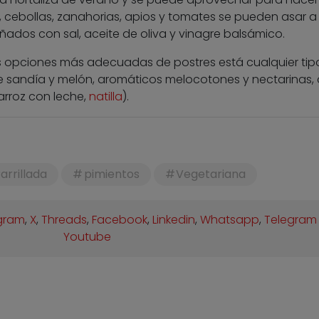
s, cebollas, zanahorias, apios y tomates se pueden asar a 
aliñados con sal, aceite de oliva y vinagre balsámico.
las opciones más adecuadas de postres está cualquier tip
e sandía y melón, aromáticos melocotones y nectarinas, 
(arroz con leche,
natilla
).
arrillada
pimientos
Vegetariana
gram
,
X
,
Threads
,
Facebook
,
Linkedin
,
Whatsapp
,
Telegram
Youtube