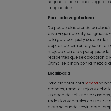
segundos con carnes vegetales,
imaginación:
Parrillada vegetariana
De puede elaborar de calabacín,
oliva virgen, perejil y sal gruesa
lo largo y con piel y sazonar las 
pepitas del pimiento y se untan 
majado con ajo y perejil picado,
recipientes que se colocarán a l
último, se aliñan con la mezcla de 
Escalibada
Para elaborar esta
receta
se nec
grandes, tomates rojos y cebolla
un poco de sal. Una vez asadas, s
todos los vegetales en tiras. Se a
plato se puede servir tanto tem