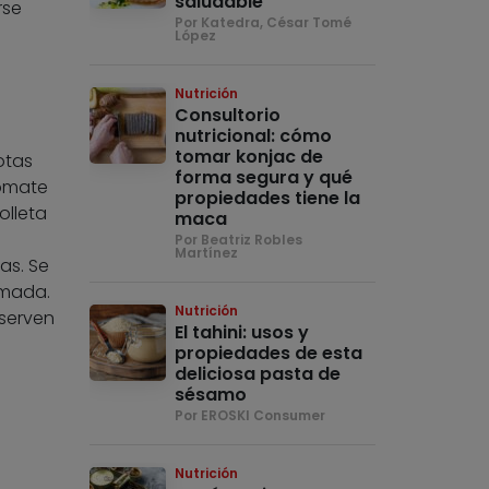
saludable
rse
Por Katedra, César Tomé
López
Nutrición
Consultorio
nutricional: cómo
tomar konjac de
otas
forma segura y qué
tomate
propiedades tiene la
olleta
maca
Por Beatriz Robles
Martínez
as. Se
emada.
Nutrición
nserven
El tahini: usos y
propiedades de esta
deliciosa pasta de
sésamo
Por EROSKI Consumer
Nutrición