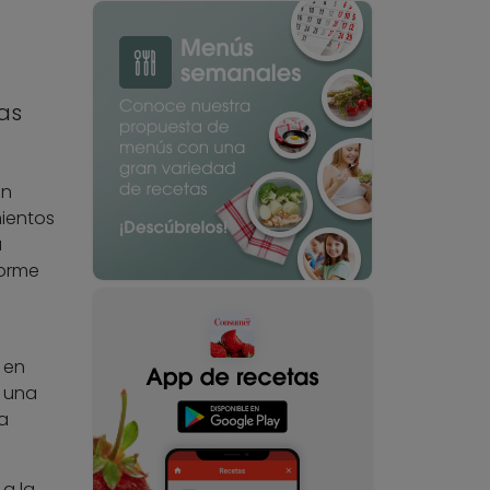
as
on
mientos
a
forme
 en
a una
a
a la