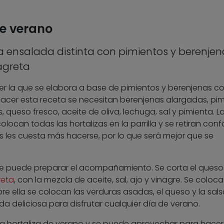
de verano
 ensalada distinta con pimientos y berenjen
agreta
r la que se elabora a base de pimientos y berenjenas c
hacer esta receta se necesitan berenjenas alargadas, pi
, queso fresco, aceite de oliva, lechuga, sal y pimienta. L
olocan todas las hortalizas en la parrilla y se retiran con
s les cuesta más hacerse, por lo que será mejor que se
, se puede preparar el acompañamiento. Se corta el queso
reta
, con la mezcla de aceite, sal, ajo y vinagre. Se coloc
e ella se colocan las verduras asadas, el queso y la sals
a deliciosa para disfrutar cualquier día de verano.
a hortaliza de verano y se puede aprovechar para hacer 