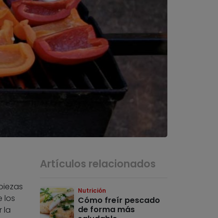
Artículos relacionados
 piezas
Nutrición
 los
Cómo freír pescado
de forma más
 la