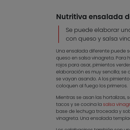
Nutritiva ensalada 
Se puede elaborar una
con queso y salsa vin
Una ensalada diferente puede se
queso en salsa vinagreta. Para 
rojos para asar, pimientos verdes
elaboración es muy sencilla; se c
se vayan asando. A los pimiento
coloquen al fuego los primeros.
Mientras se asan las hortalizas
tacos y se cocina la
salsa vinag
base de lechuga troceada y sobr
vinagreta. Una ensalada templad
Los calabacines también son un