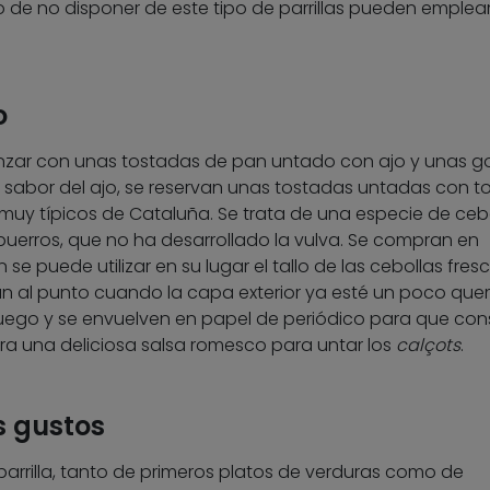
so de no disponer de este tipo de parrillas pueden emplea
o
zar con unas tostadas de pan untado con ajo y unas g
el sabor del ajo, se reservan unas tostadas untadas con 
 muy típicos de Cataluña. Se trata de una especie de ceb
 puerros, que no ha desarrollado la vulva. Se compran en
se puede utilizar en su lugar el tallo de las cebollas fresc
arán al punto cuando la capa exterior ya esté un poco qu
fuego y se envuelven en papel de periódico para que co
para una deliciosa salsa romesco para untar los
calçots
.
s gustos
 parrilla, tanto de primeros platos de verduras como de