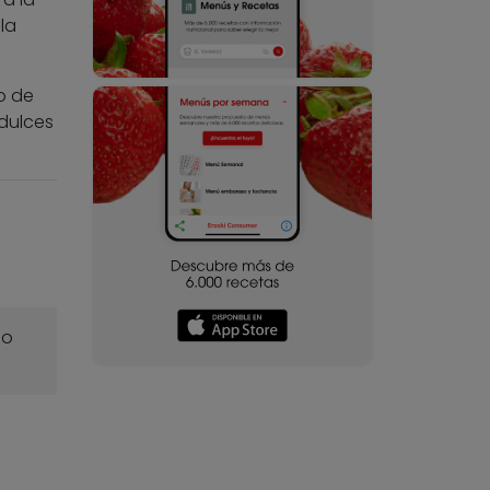
la
o de
dulces
o