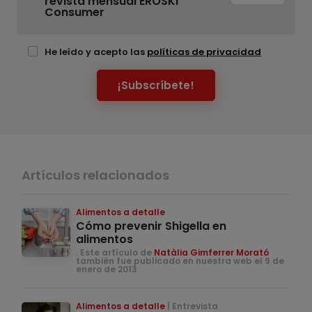
revista mensual EROSKI
Consumer
He leído y acepto las
políticas de privacidad
¡Subscríbete!
Artículos relacionados
Alimentos a detalle
Cómo prevenir Shigella en
alimentos
. Este artículo de
Natàlia Gimferrer Morató
también fue publicado en nuestra web el 9 de
enero de 2013
Alimentos a detalle
Entrevista