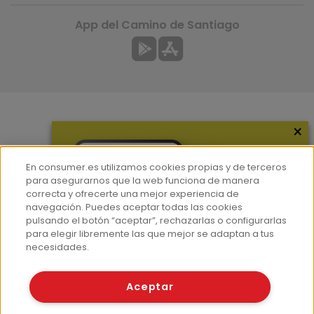
App del Camino de Santiago
×
Más información
¿Quiénes somos?
En consumer.es utilizamos cookies propias y de terceros
Hemeroteca
para asegurarnos que la web funciona de manera
correcta y ofrecerte una mejor experiencia de
Contacto
navegación. Puedes aceptar todas las cookies
pulsando el botón “aceptar”, rechazarlas o configurarlas
Prensa
para elegir libremente las que mejor se adaptan a tus
Corpus Lingüístico Consumer
necesidades.
© Fundación EROSKI
Aceptar
Aviso legal
Políticas de privacidad