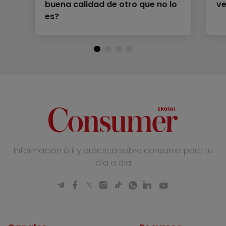
buena calidad de otro que no lo
v
es?
Información útil y práctica sobre consumo para tu
día a día