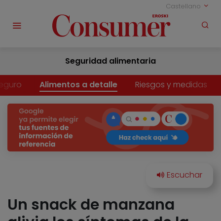
Castellano
Seguridad alimentaria
eguro
Alimentos a detalle
Riesgos y medidas
Un snack de manzana