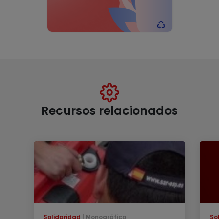
Recursos relacionados
Solidaridad
Monográfico
So