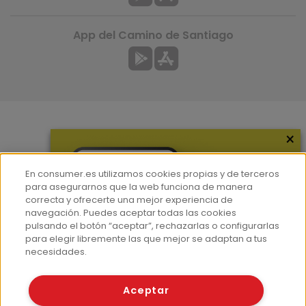
App del Camino de Santiago
×
Más información
¿Quiénes somos?
En consumer.es utilizamos cookies propias y de terceros
Hemeroteca
para asegurarnos que la web funciona de manera
correcta y ofrecerte una mejor experiencia de
Contacto
navegación. Puedes aceptar todas las cookies
pulsando el botón “aceptar”, rechazarlas o configurarlas
Prensa
para elegir libremente las que mejor se adaptan a tus
Corpus Lingüístico Consumer
necesidades.
© Fundación EROSKI
Aceptar
Aviso legal
Políticas de privacidad