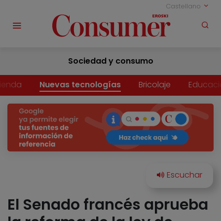
Castellano
Sociedad y consumo
vienda
Nuevas tecnologías
Bricolaje
Educaci
El Senado francés aprueba