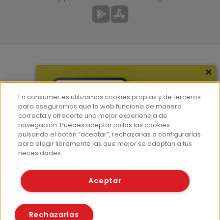
×
Más información
¿Quiénes somos?
En consumer.es utilizamos cookies propias y de terceros
Hemeroteca
para asegurarnos que la web funciona de manera
correcta y ofrecerte una mejor experiencia de
Contacto
navegación. Puedes aceptar todas las cookies
pulsando el botón “aceptar”, rechazarlas o configurarlas
Prensa
para elegir libremente las que mejor se adaptan a tus
Corpus Lingüístico Consumer
necesidades.
© Fundación EROSKI
Aceptar
Aviso legal
Políticas de privacidad
Políticas de cookies
Rechazarlas