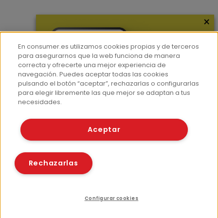
×
Más información
¿Quiénes somos?
En consumer.es utilizamos cookies propias y de terceros
Hemeroteca
para asegurarnos que la web funciona de manera
correcta y ofrecerte una mejor experiencia de
Contacto
navegación. Puedes aceptar todas las cookies
pulsando el botón “aceptar”, rechazarlas o configurarlas
Prensa
para elegir libremente las que mejor se adaptan a tus
Corpus Lingüístico Consumer
necesidades.
© Fundación EROSKI
Aceptar
Aviso legal
Políticas de privacidad
Políticas de cookies
Rechazarlas
Configurar cookies
Recursos relacionados
Compartir