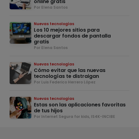
online gratis
Por Elena Santos
Nuevas tecnologías
Los 10 mejores sitios para
descargar fondos de pantalla
gratis
Por Elena Santos
Nuevas tecnologías
Cómo evitar que las nuevas
tecnologías te distraigan
Por Luis Federico Herrero López
Nuevas tecnologías
Estas son las aplicaciones favoritas
de tus hijos
Por Internet Segura for kids, IS4K-INCIBE