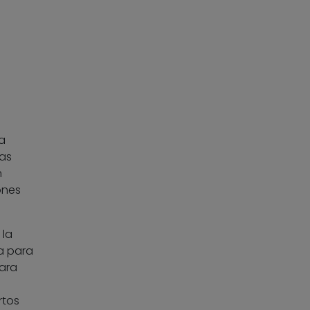
a
mas
n
ones
 la
a para
para
rtos