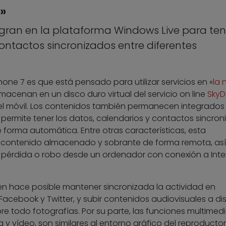
e»
egran en la plataforma Windows Live para ten
ontactos sincronizados entre diferentes
ne 7 es que está pensado para utilizar servicios en «
la 
lmacenan en un disco duro virtual del servicio on line
SkyD
el móvil. Los contenidos también permanecen integrados
 permite tener los datos, calendarios y contactos sincro
e forma automática. Entre otras características, esta
 el contenido almacenado y sobrante de forma remota, a
 pérdida o robo desde un ordenador con conexión a Inte
ién hace posible mantener sincronizada la actividad en
Facebook y Twitter, y subir contenidos audiovisuales a dis
re todo fotografías. Por su parte, las funciones multimedi
y vídeo, son similares al entorno gráfico del reproducto