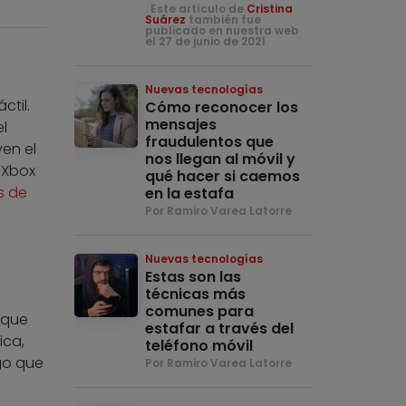
. Este artículo de
Cristina
Suárez
también fue
publicado en nuestra web
el 27 de junio de 2021
Nuevas tecnologías
ctil.
Cómo reconocer los
mensajes
l
fraudulentos que
en el
nos llegan al móvil y
 Xbox
qué hacer si caemos
s de
en la estafa
Por Ramiro Varea Latorre
Nuevas tecnologías
Estas son las
técnicas más
comunes para
 que
estafar a través del
ica,
teléfono móvil
lgo que
Por Ramiro Varea Latorre