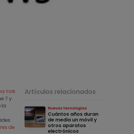
Artículos relacionados
va York
e 7 y
 la
Nuevas tecnologías
Cuántos años duran
de media un móvil y
dades
otros aparatos
ores de
electrónicos