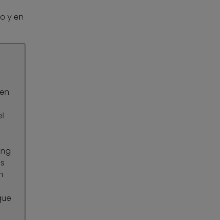
o y en
 en
l
ung
es
n
que