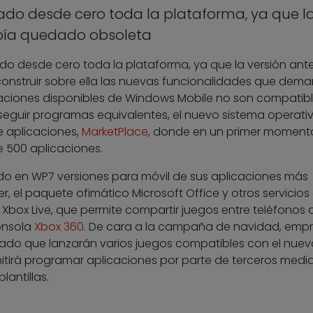
lado desde cero toda la plataforma, ya que l
abía quedado obsoleta
lado desde cero toda la plataforma, ya que la versión ante
nstruir sobre ella las nuevas funcionalidades que dem
licaciones disponibles de Windows Mobile no son compatib
eguir programas equivalentes, el nuevo sistema operati
e aplicaciones,
MarketPlace
, donde en un primer moment
e 500 aplicaciones.
uido en WP7 versiones para móvil de sus aplicaciones más
r, el paquete ofimático Microsoft Office y otros servicio
 Xbox Live, que permite compartir juegos entre teléfonos 
consola
Xbox 360
. De cara a la campaña de navidad, emp
iado que lanzarán varios juegos compatibles con el nuev
itirá programar aplicaciones por parte de terceros media
lantillas.