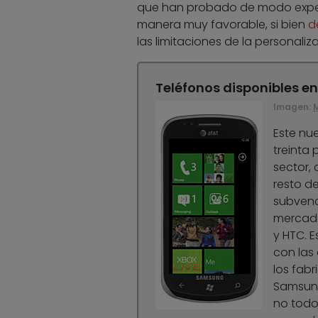
que han probado de modo experi
manera muy favorable, si bien
d
las limitaciones de la personaliz
Teléfonos disponibles e
Imagen:
M
Este nue
treinta
sector, 
resto de
subvenc
merca
y HTC. 
con las
los fabr
Samsung
no todos