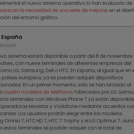
mental el nuevo sistema operativo lo han evaluado de
estacan la necesidad de una serie de mejoras
en el diseñ
ación del entorno gráfico.
n España
icrosoft
vo sistema estará disponible a partir del 8 de noviembre
 países, con nueve terminales de diferentes empresas del
como LG, Samsung, Dell o HTC. En España, al igual que en e
 países europeos, ya se pueden adquirir dispositivos
ionados. En un primer momento, sólo se han lanzado al
do
cuatro modelos de teléfonos
fabricados por LG, Sams
Estos terminales con Windows Phone 7 ya están disponibl
 operadoras Movistar y Vodafone mediante acuerdos co
icantes. Los usuarios podrán elegir entre los modelos
 Omnia 7, HTC HD 7, HTC 7 Trophy y el LG Optimus 7, aun
 estos terminales se podrán adquirir con el total de