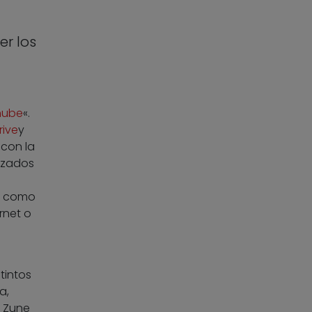
er los
nube
«.
rive
y
 con la
nizados
sí como
rnet o
tintos
a,
r Zune