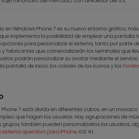
taje minoritario del mercado, con alrededor del 5%.
io en Windows Phone 7 es su nuevo entorno gráfico, más
porque implementa la posibilidad de emplear una pantalla tá
opciones para personalizar el sistema, tanto por parte de
y fabricantes que comercializarán los terminales que llev
arios podrán personalizar su avatar mediante el servicio
a pantalla de inicio, los colores de los iconos y los
fondo
o
s Phone 7 está divida en diferentes cubos, en un mosaico
empleo que hagan los usuarios. Hay agrupaciones de mús
tos grupos también pueden personalizarlos los usuarios, a
el sistema operativo para iPhone
, iOS 4.1.