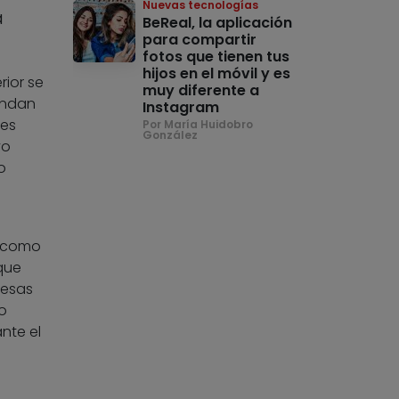
Nuevas tecnologías
a
BeReal, la aplicación
para compartir
fotos que tienen tus
hijos en el móvil y es
rior se
muy diferente a
andan
Instagram
les
Por María Huidobro
González
vo
o
s como
que
resas
o
nte el