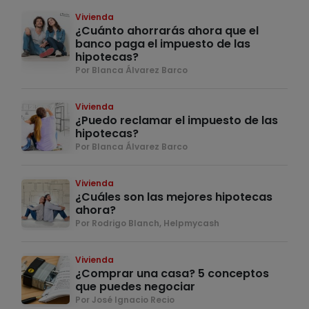
Vivienda
¿Cuánto ahorrarás ahora que el
banco paga el impuesto de las
hipotecas?
Por Blanca Álvarez Barco
Vivienda
¿Puedo reclamar el impuesto de las
hipotecas?
Por Blanca Álvarez Barco
Vivienda
¿Cuáles son las mejores hipotecas
ahora?
Por Rodrigo Blanch, Helpmycash
Vivienda
¿Comprar una casa? 5 conceptos
que puedes negociar
Por José Ignacio Recio