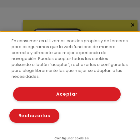
×
Más información
¿Quiénes somos?
En consumer.es utilizamos cookies propias y de terceros
Hemeroteca
para asegurarnos que la web funciona de manera
correcta y ofrecerte una mejor experiencia de
Contacto
navegación. Puedes aceptar todas las cookies
pulsando el botón “aceptar”, rechazarlas o configurarlas
Prensa
para elegir libremente las que mejor se adaptan a tus
Corpus Lingüístico Consumer
necesidades.
© Fundación EROSKI
Aceptar
Aviso legal
Políticas de privacidad
Políticas de cookies
Rechazarlas
Configurar cookies