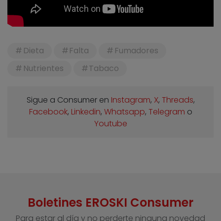
Dieta
Falta
Fumadores
Nutrientes
Tabaco
Sigue a Consumer en
Instagram
,
X
,
Threads
,
Facebook
,
Linkedin
,
Whatsapp
,
Telegram
o
Youtube
Boletines EROSKI Consumer
Para estar al día y no perderte ninguna novedad