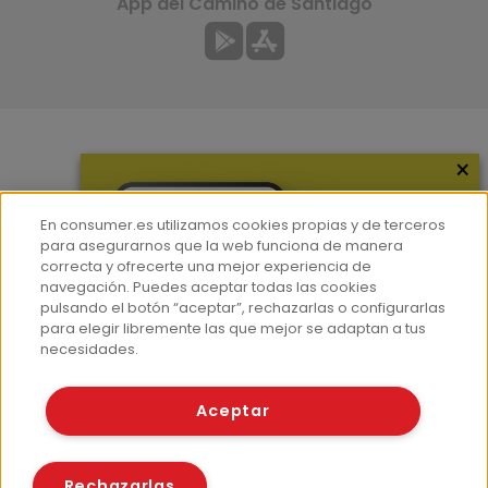
App del Camino de Santiago
×
Más información
¿Quiénes somos?
En consumer.es utilizamos cookies propias y de terceros
Hemeroteca
para asegurarnos que la web funciona de manera
correcta y ofrecerte una mejor experiencia de
Contacto
navegación. Puedes aceptar todas las cookies
pulsando el botón “aceptar”, rechazarlas o configurarlas
Prensa
para elegir libremente las que mejor se adaptan a tus
Corpus Lingüístico Consumer
necesidades.
© Fundación EROSKI
Aceptar
Aviso legal
Políticas de privacidad
Políticas de cookies
Rechazarlas