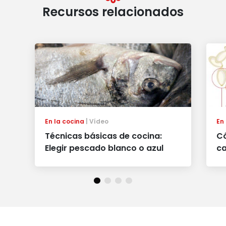
Recursos relacionados
En la cocina
Vídeo
En
Técnicas básicas de cocina:
Có
Elegir pescado blanco o azul
c