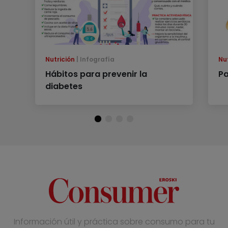
Nutrición
Infografía
Nu
Hábitos para prevenir la
P
diabetes
Información útil y práctica sobre consumo para tu