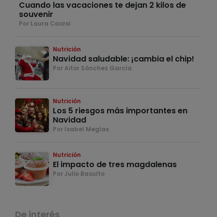
Cuando las vacaciones te dejan 2 kilos de
souvenir
Por Laura Caorsi
Nutrición
Navidad saludable: ¡cambia el chip!
Por Aitor Sánchez García
Nutrición
Los 5 riesgos más importantes en
Navidad
Por Isabel Megías
Nutrición
El impacto de tres magdalenas
Por Julio Basulto
De interés