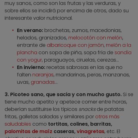
muy sanos, como son las frutas y las verduras, y
sobre ellos se incidirá por encima de otros, dado su
interesante valor nutricional.
En verano:
brochetas, zumos, macedonias,
helados, granizados,
melocotón con melón
,
entrante de
albaricoque con jamón
,
melón a la
plancha
con sopa de piña, sopa fría de
sandía
con yogur
, paraguayos, ciruelas, cerezas…
En invierno:
recetas sabrosas en las que no
falten
naranjas
, mandarinas, peras, manzanas,
uvas,
granadas
…
3. Picoteo sano, que sacia y con mucho gusto.
Si se
tiene mucho apetito y apetece comer entre horas,
deberían sustituirse los típicos
snacks
de patatas
fritas, galletas saladas y similares por
otros más
saludables
como
tortitas, colines, barritas,
palomitas de maíz
caseras,
vinagretas
, etc. El