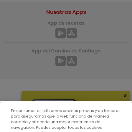
Nuestras Apps
App de recetas
App del Camino de Santiago
×
Más información
¿Quiénes somos?
En consumer.es utilizamos cookies propias y de terceros
Hemeroteca
para asegurarnos que la web funciona de manera
correcta y ofrecerte una mejor experiencia de
Contacto
navegación. Puedes aceptar todas las cookies