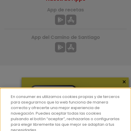
App de recetas
App del Camino de Santiago
×
Más información
¿Quiénes somos?
En consumer.es utilizamos cookies propias y de terceros
Hemeroteca
para asegurarnos que la web funciona de manera
correcta y ofrecerte una mejor experiencia de
Contacto
navegación. Puedes aceptar todas las cookies
pulsando el botón “aceptar”, rechazarlas o configurarlas
Prensa
para elegir libremente las que mejor se adaptan a tus
Corpus Lingüístico Consumer
necesidades.