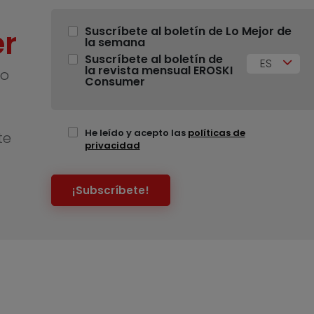
r
Suscríbete al boletín de Lo Mejor de
la semana
Suscríbete al boletín de
ES
la revista mensual EROSKI
no
Consumer
He leído y acepto las
políticas de
te
privacidad
¡Subscríbete!