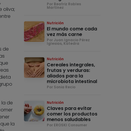
,
Por Beatriz Robles
Martínez
 oliva;
entre
Nutrición
El mundo come cada
vez más carne
Por Juan Ignacio Pérez
Iglesias, Katedra
s de
as
Nutrición
 que
Cereales integrales,
reas
frutas y verduras:
aliados para la
dieta
microbiota intestinal
grupo
Por Sonia Recio
 la de
Nutrición
Claves para evitar
 comer
comer los productos
ener
menos saludables
 que la
Por EROSKI Consumer
de