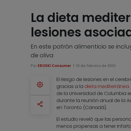
La dieta mediter
lesiones asociad
En este patrón alimenticio se incl
de oliva
Por
EROSKI Consumer
10 de febrero de 2010
El riesgo de lesiones en el cere
gracias a la
dieta mediterránea
de la Universidad de Columbia e
durante la reunión anual de la 
en Toronto (Canadá).
El estudio reveló que las perso
menos propensas a tener infart