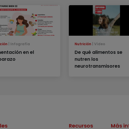
ción
Infografía
Nutrición
Vídeo
mentación en el
De qué alimentos se
arazo
nutren los
neurotransmisores
les
Recursos
Más in