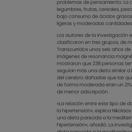
problemas de pensamiento. La d
legumbres, frutas, cereales, pe
bajo consumo de ácidos grasos s
ligeras y moderadas cantidades
Los autores de la investigación 
clasificaron en tres grupos, de
Transcurridos unos seis años de 
imágenes de resonancia magnéti
mostraron que 238 personas ten
seguían más una dieta similar a
del cerebro dañadas que las que
de forma moderada eran un 21% 
de menor adscripción.
«La relación entre este tipo de 
la hipertensión», explica Nikola
una dieta parecida a la mediter
hipertensión», añadió. La invest
dieta parecida a la mediterrán