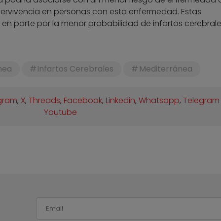
upervivencia en personas con esta enfermedad. Estas
en parte por la menor probabilidad de infartos cerebrale
nea
Infartos Cerebrales
Mediterránea
gram
,
X
,
Threads
,
Facebook
,
Linkedin
,
Whatsapp
,
Telegram
Youtube