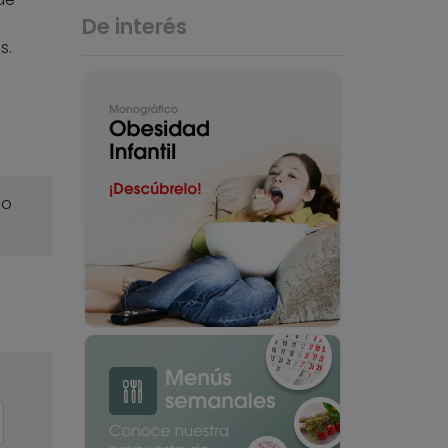
De interés
s.
o