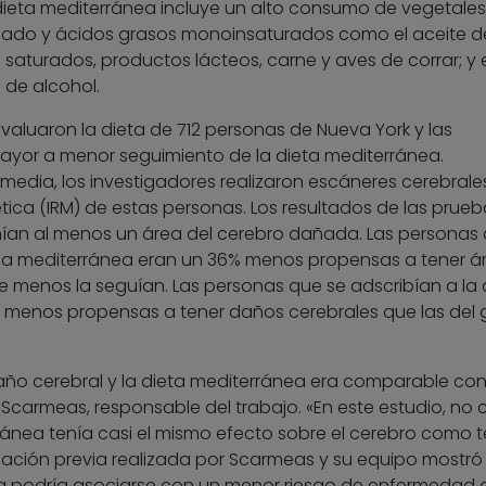
ieta mediterránea incluye un alto consumo de vegetales
scado y ácidos grasos monoinsaturados como el aceite de
aturados, productos lácteos, carne y aves de corrar; y 
 de alcohol.
evaluaron la dieta de 712 personas de Nueva York y las
 mayor a menor seguimiento de la dieta mediterránea.
media, los investigadores realizaron escáneres cerebrale
ca (IRM) de estas personas. Los resultados de las prueb
ían al menos un área del cerebro dañada. Las personas
 la mediterránea eran un 36% menos propensas a tener á
 menos la seguían. Las personas que se adscribían a la 
menos propensas a tener daños cerebrales que las del 
daño cerebral y la dieta mediterránea era comparable con
os Scarmeas, responsable del trabajo. «En este estudio, no
ránea tenía casi el mismo efecto sobre el cerebro como t
igación previa realizada por Scarmeas y su equipo mostró
ea podría asociarse con un menor riesgo de enfermedad 