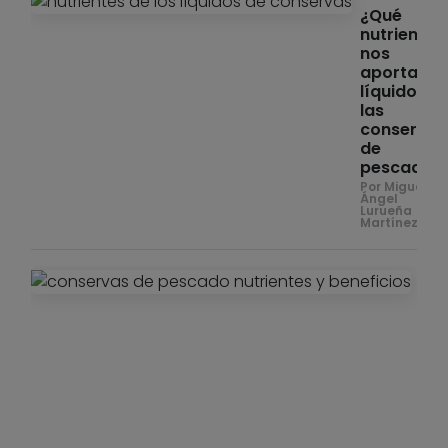
¿Qué
nutrientes
nos
aporta el
líquido de
las
conservas
de
pescado?
Por Miguel
Ángel
Lurueña
Martínez
Nutr
Co
de
pes
un 
prá
nut
par
sie
ma