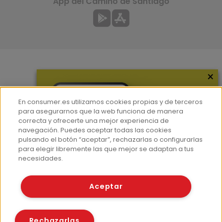
App del Camino de Santiago
×
Más información
¿Quiénes somos?
En consumer.es utilizamos cookies propias y de terceros
Hemeroteca
para asegurarnos que la web funciona de manera
correcta y ofrecerte una mejor experiencia de
Contacto
navegación. Puedes aceptar todas las cookies
pulsando el botón “aceptar”, rechazarlas o configurarlas
Prensa
para elegir libremente las que mejor se adaptan a tus
Corpus Lingüístico Consumer
necesidades.
© Fundación EROSKI
Aceptar
Aviso legal
Políticas de privacidad
Políticas de cookies
Rechazarlas