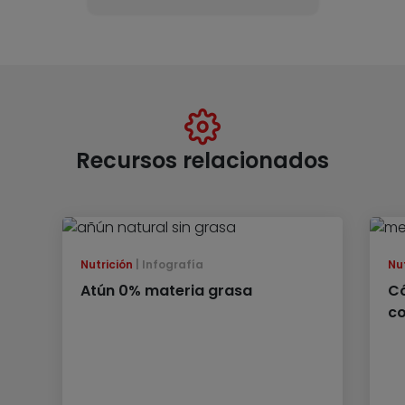
Recursos relacionados
Nutrición
Infografía
Nu
Atún 0% materia grasa
Có
c