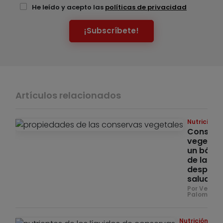
He leído y acepto las
políticas de privacidad
¡Subscríbete!
Artículos relacionados
Nutrición
Conserv
vegetale
un básic
de la
despens
saludabl
Por Veróni
Palomo
Nutrición