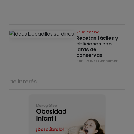
Por 
Áng
Lur
Mart
En la cocina
Recetas fáciles y
deliciosas con
latas de
conservas
Por EROSKI Consumer
De interés