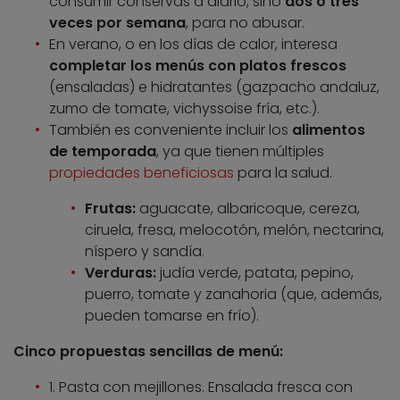
consumir conservas a diario, sino
dos o tres
veces por semana
, para no abusar.
En verano, o en los días de calor, interesa
completar los menús con platos frescos
(ensaladas) e hidratantes (gazpacho andaluz,
zumo de tomate, vichyssoise fría, etc.).
También es conveniente incluir los
alimentos
de temporada
, ya que tienen múltiples
propiedades beneficiosas
para la salud.
Frutas:
aguacate, albaricoque, cereza,
ciruela, fresa, melocotón, melón, nectarina,
níspero y sandía.
Verduras:
judía verde, patata, pepino,
puerro, tomate y zanahoria (que, además,
pueden tomarse en frío).
Cinco propuestas sencillas de menú:
1. Pasta con mejillones. Ensalada fresca con