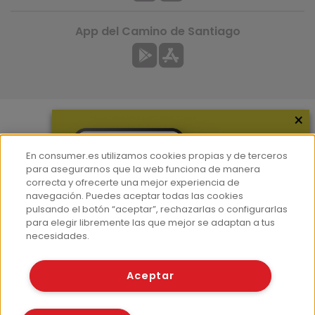
App del Camino de Santiago
×
Más información
En consumer.es utilizamos cookies propias y de terceros
¿Quiénes somos?
para asegurarnos que la web funciona de manera
correcta y ofrecerte una mejor experiencia de
Hemeroteca
navegación. Puedes aceptar todas las cookies
Contacto
pulsando el botón “aceptar”, rechazarlas o configurarlas
para elegir libremente las que mejor se adaptan a tus
Prensa
necesidades.
Corpus Lingüístico Consumer
Aceptar
© Fundación EROSKI
Aviso legal
Políticas de privacidad