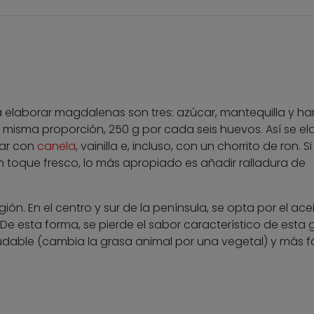
 elaborar magdalenas son tres: azúcar, mantequilla y har
la misma proporción, 250 g por cada seis huevos. Así se e
zar con
canela
, vainilla e, incluso, con un chorrito de ron. Si
n toque fresco, lo más apropiado es añadir ralladura de
ión. En el centro y sur de la península, se opta por el ace
. De esta forma, se pierde el sabor característico de esta 
udable (cambia la grasa animal por una vegetal) y más fá