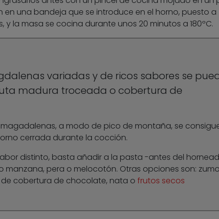
engrasarlos antes con un pincel de cocina mojado en un
n en una bandeja que se introduce en el horno, puesto a
s, y la masa se cocina durante unos 20 minutos a 180ºC.
dalenas variadas y de ricos sabores se pue
ruta madura troceada o cobertura de
la magadalenas, a modo de pico de montaña, se consigu
horno cerrada durante la cocción.
bor distinto, basta añadir a la pasta -antes del hornea
o manzana, pera o melocotón. Otras opciones son: zum
 de cobertura de chocolate, nata o
frutos secos