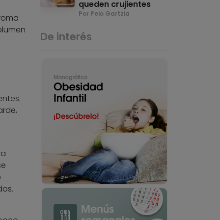
queden crujientes
Por Peio Gartzia
aroma
volumen
De interés
ntes.
arde,
la
se
e
dos.