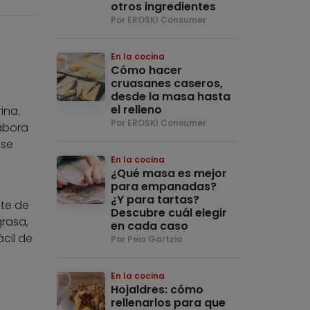
otros ingredientes
Por EROSKI Consumer
En la cocina
Cómo hacer
cruasanes caseros,
desde la masa hasta
el relleno
ina.
Por EROSKI Consumer
labora
 se
En la cocina
¿Qué masa es mejor
para empanadas?
¿Y para tartas?
ite de
Descubre cuál elegir
grasa,
en cada caso
cil de
Por Peio Gartzia
En la cocina
Hojaldres: cómo
rellenarlos para que