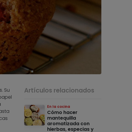
Artículos relacionados
s. Su
papel
a
En la cocina
asta
Cómo hacer
mantequilla
icas
aromatizada con
hierbas, especias y