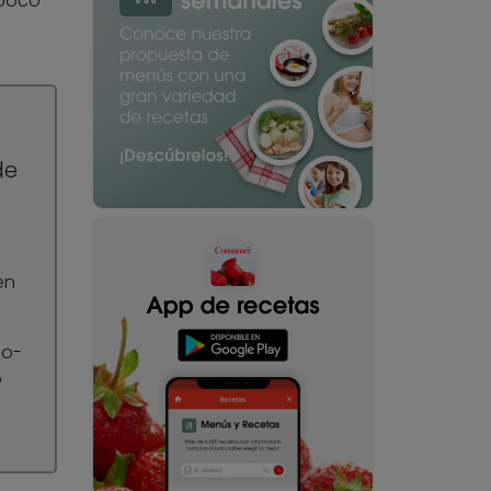
 poco
de
en
do-
o