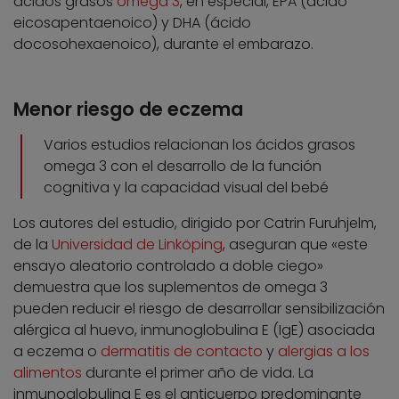
ácidos grasos
omega 3
, en especial, EPA (ácido
eicosapentaenoico) y DHA (ácido
docosohexaenoico), durante el embarazo.
Menor riesgo de eczema
Varios estudios relacionan los ácidos grasos
omega 3 con el desarrollo de la función
cognitiva y la capacidad visual del bebé
Los autores del estudio, dirigido por Catrin Furuhjelm,
de la
Universidad de Linköping
, aseguran que «este
ensayo aleatorio controlado a doble ciego»
demuestra que los suplementos de omega 3
pueden reducir el riesgo de desarrollar sensibilización
alérgica al huevo, inmunoglobulina E (IgE) asociada
a eczema o
dermatitis de contacto
y
alergias a los
alimentos
durante el primer año de vida. La
inmunoglobulina E es el anticuerpo predominante