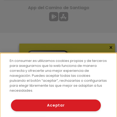
App del Camino de Santiago
×
Más información
¿Quiénes somos?
En consumer.es utilizamos cookies propias y de terceros
Hemeroteca
para asegurarnos que la web funciona de manera
correcta y ofrecerte una mejor experiencia de
Contacto
navegación. Puedes aceptar todas las cookies
pulsando el botón “aceptar”, rechazarlas o configurarlas
Prensa
para elegir libremente las que mejor se adaptan a tus
Corpus Lingüístico Consumer
necesidades.
© Fundación EROSKI
Aceptar
Aviso legal
Políticas de privacidad
Políticas de cookies