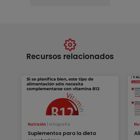
Recursos relacionados
Nutrición
Infografía
Nu
Suplementos para la dieta
Al