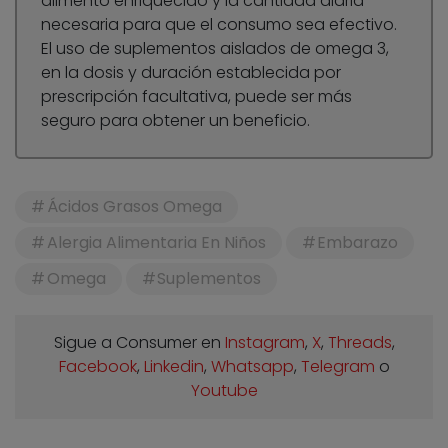
alimento enriquecido y la cantidad diaria
necesaria para que el consumo sea efectivo.
El uso de suplementos aislados de omega 3,
en la dosis y duración establecida por
prescripción facultativa, puede ser más
seguro para obtener un beneficio.
Ácidos Grasos Omega
Alergia Alimentaria En Niños
Embarazo
Omega
Suplementos
Sigue a Consumer en
Instagram
,
X
,
Threads
,
Facebook
,
Linkedin
,
Whatsapp
,
Telegram
o
Youtube