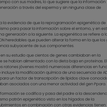
empo con sus madres, lo que sugiere que la información
generación a través del esperma y sin ninguna clase de
a la evidencia de que la reprogramación epigenética de
smo para pasar la información sobre el entorno, y en es
na generación a la siguiente. La epigenética se refiere a l
DN heredables que pueden alterar la forma en la que los
uencia subyacente de sus componentes.
n en su estudio que cientos de genes cambiaban en la
se habían alimentado con la dieta baja en proteínas. El 
os ratones jóvenes mostró numerosas diferencias en fun
 se incluye la modificación química de una secuencia de 
para un factor de transcripción de lípidos clave conocid
aban asociados con una menor actividad del gen Ppara.
formación se codifica y pasa del padre a la descendenci
smo patrón epigenético visto en los hígados de la
brimientos en combinación con otras evidencias tienen