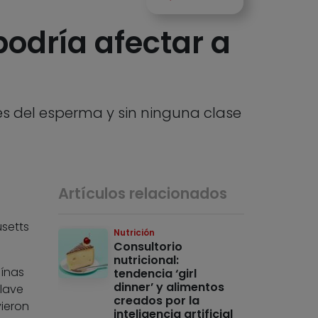
podría afectar a
és del esperma y sin ninguna clase
Artículos relacionados
usetts
Nutrición
Consultorio
nutricional:
eínas
tendencia ‘girl
dinner’ y alimentos
clave
creados por la
ieron
inteligencia artificial