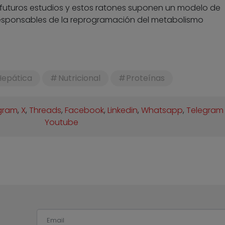
 futuros estudios y estos ratones suponen un modelo de
esponsables de la reprogramación del metabolismo
Hepática
Nutricional
Proteínas
gram
,
X
,
Threads
,
Facebook
,
Linkedin
,
Whatsapp
,
Telegram
Youtube