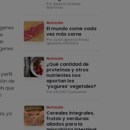
Por Beatriz Robles
Martínez
Nutrición
 genes
El mundo come cada
vez más carne
te
Por Juan Ignacio Pérez
as
Iglesias, Katedra
 genes
Nutrición
¿Qué cantidad de
proteínas y otros
perfil
nutrientes nos
aportan los
ción de
‘yogures’ vegetales?
ADN que
Por EROSKI Consumer
o
Nutrición
Cereales integrales,
a, ya
frutas y verduras:
aliados para la
microbiota intestinal