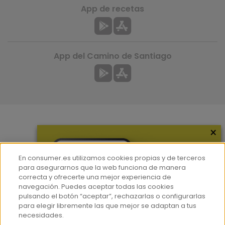
App de recetas
App del Camino de Santiago
×
Más información
¿Quiénes somos?
En consumer.es utilizamos cookies propias y de terceros
Hemeroteca
para asegurarnos que la web funciona de manera
correcta y ofrecerte una mejor experiencia de
Contacto
navegación. Puedes aceptar todas las cookies
pulsando el botón “aceptar”, rechazarlas o configurarlas
Prensa
para elegir libremente las que mejor se adaptan a tus
Corpus Lingüístico Consumer
necesidades.