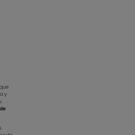
 que
da y
u
de
s