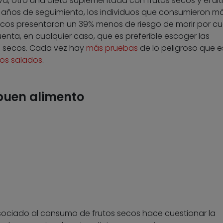
a, otro una dieta suplementada con frutos secos y el úl
,8 años de seguimiento, los individuos que consumieron m
cos presentaron un 39% menos de riesgo de morir por cu
enta, en cualquier caso, que es preferible escoger las
s secos. Cada vez hay
más pruebas
de lo peligroso que e
os salados
.
 buen alimento
sociado al consumo de frutos secos hace cuestionar la