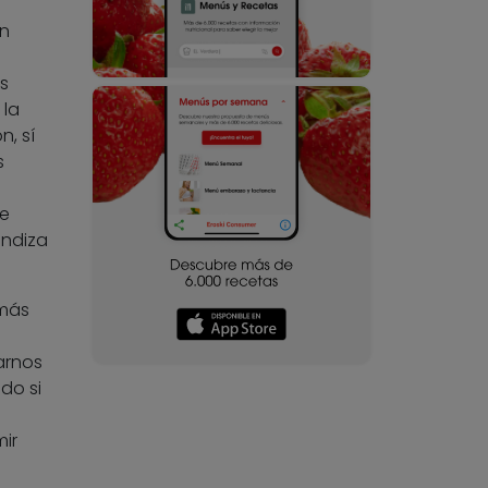
un
s
 la
n, sí
s
le
ndiza
 más
arnos
do si
ir