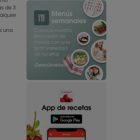
timo
ás de 3
alquier
s una