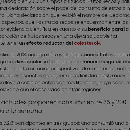
) recogió en 2010 un simposio titulado ‘Frutos Secos y Sal
ó una declaración sobre el papel del consumo de estos al
oria. Dicha declaración, que recibió el nombre de ‘Declara
s aspectos, que «los frutos secos se encuentran entre los
r evidencia científica en cuanto a su
beneficio para la
rporación de frutos secos en una dieta saludable ha
te tener un
efecto reductor del
colesterol
«.
julio de 2013, agrega más evidencias: añadir frutos secos 
esgo cardiovascular se traduce en un
menor riesgo de mo
xisten cuatro estudios prospectivos de similares caracterí
o de los aspectos que aporta credibilidad a esta nueva
 se llevó a cabo en población mediterránea, cuyo consu
 elevado que el observado en otras regiones.
actuales proponen consumir entre 75 y 200
os a la semana
los 7.216 participantes en tres grupos: uno consumió una d