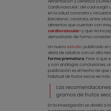
Alimentación y Dietética (FESNAD
Cardiovascular’, del cual surgi
en la salud coronaria y circulat
Barcelona’, constata, entre otro
alimentos que cuentan con mayo
cardiovascular
» y que «la inco
demostrado de forma consisten
Un nuevo
estudio
, publicado en 
dieta de adultos con un alto ri
forma prematura
. Pese a que e
y con análogas conclusiones, un
publicación es el hecho de que
habitual de frutos secos es más
Las recomendaciones 
gramos de frutos sec
En la investigación se dividió a 