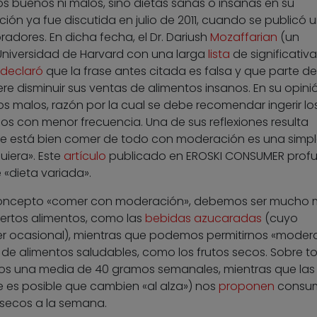
s buenos ni malos, sino dietas sanas o insanas en su
ación ya fue discutida en julio de 2011, cuando se publicó 
adores. En dicha fecha, el Dr. Dariush
Mozaffarian
(un
Universidad de Harvard con una larga
lista
de significativa
declaró
que la frase antes citada es falsa y que parte de
ere disminuir sus ventas de alimentos insanos. En su opinió
s malos, razón por la cual se debe recomendar ingerir lo
 con menor frecuencia. Una de sus reflexiones resulta
ue está bien comer de todo con moderación es una simp
iera». Este
artículo
publicado en EROSKI CONSUMER profu
 «dieta variada».
 concepto «comer con moderación», debemos ser mucho
ertos alimentos, como las
bebidas azucaradas
(cuyo
er ocasional), mientras que podemos permitirnos «moder
e alimentos saludables, como los frutos secos. Sobre to
 una media de 40 gramos semanales, mientras que las
es posible que cambien «al alza») nos
proponen
consum
 secos a la semana.