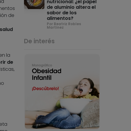
ud
nutricional: ¿el papel
de aluminio altera el
imentos
sabor de los
ción de
alimentos?
Por Beatriz Robles
Martínez
 salud
De interés
en la
rir de
sticas,
mo
ieta