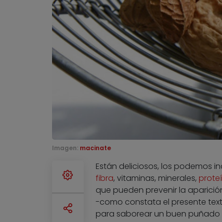
Imagen:
macinate
Están deliciosos, los podemos inc
fibra
, vitaminas, minerales,
prote
que pueden prevenir la aparició
-como constata el presente te
para saborear un buen puñado d