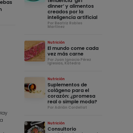
tendencia ‘girl
uebas
dinner’ y alimentos
n
creados por la
inteligencia artificial
Por Beatriz Robles
Martínez
Nutrición
El mundo come cada
vez más carne
Por Juan Ignacio Pérez
Iglesias, Katedra
Nutrición
Suplementos de
colágeno para el
corazón: ¿promesa
real o simple moda?
Por Adrián Cordellat
 Hay
 a
Nutrición
Consultorio