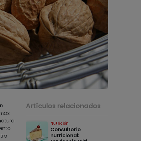
Artículos relacionados
en
amos
matura
Nutrición
ento
Consultorio
nutricional:
tra