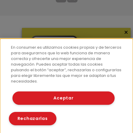
×
Más información
¿Quiénes somos?
En consumer.es utilizamos cookies propias y de terceros
Hemeroteca
para asegurarnos que la web funciona de manera
correcta y ofrecerte una mejor experiencia de
Contacto
navegación. Puedes aceptar todas las cookies
pulsando el botón “aceptar”, rechazarlas o configurarlas
Prensa
para elegir libremente las que mejor se adaptan a tus
Corpus Lingüístico Consumer
necesidades.
© Fundación EROSKI
Aceptar
Aviso legal
Políticas de privacidad
Políticas de cookies
Rechazarlas