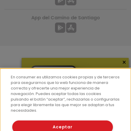
App del Camino de Santiago
×
Más información
¿Quiénes somos?
En consumer.es utilizamos cookies propias y de terceros
Hemeroteca
para asegurarnos que la web funciona de manera
correcta y ofrecerte una mejor experiencia de
Contacto
navegación. Puedes aceptar todas las cookies
pulsando el botón “aceptar”, rechazarlas o configurarlas
Prensa
para elegir libremente las que mejor se adaptan a tus
Corpus Lingüístico Consumer
necesidades.
© Fundación EROSKI
Aceptar