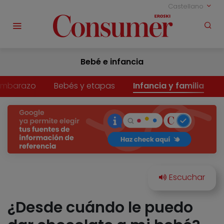
Castellano
Bebé e infancia
Embarazo
Bebés y etapas
Infancia y familia
¿Desde cuándo le puedo