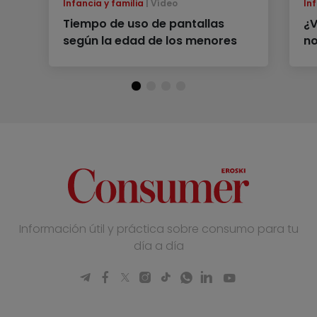
Infancia y familia
Vídeo
Inf
Tiempo de uso de pantallas
¿V
según la edad de los menores
no
Información útil y práctica sobre consumo para tu
día a día