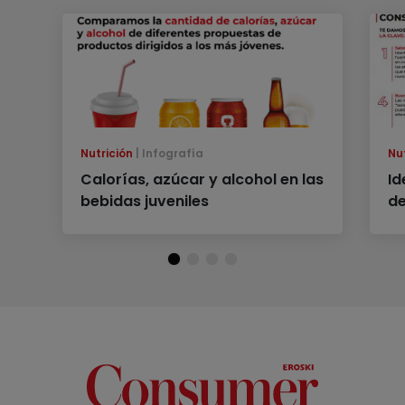
Nutrición
Infografía
Nu
Calorías, azúcar y alcohol en las
Id
bebidas juveniles
de