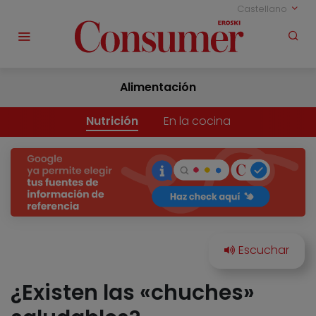
Castellano
Alimentación
Nutrición
En la cocina
¿Existen las «chuches»