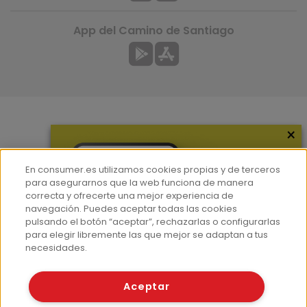
App del Camino de Santiago
×
Más información
¿Quiénes somos?
En consumer.es utilizamos cookies propias y de terceros
Hemeroteca
para asegurarnos que la web funciona de manera
correcta y ofrecerte una mejor experiencia de
Contacto
navegación. Puedes aceptar todas las cookies
pulsando el botón “aceptar”, rechazarlas o configurarlas
Prensa
para elegir libremente las que mejor se adaptan a tus
Corpus Lingüístico Consumer
necesidades.
© Fundación EROSKI
Aceptar
Aviso legal
Políticas de privacidad