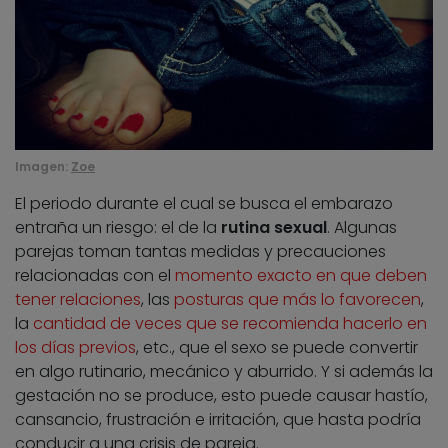
Imagen:
Zoe
El periodo durante el cual se busca el embarazo
entraña un riesgo: el de la
rutina sexual
. Algunas
parejas toman tantas medidas y precauciones
relacionadas con el
momento exacto en que deben
tener relaciones
, las
posturas que más lo favorecen
,
la
cantidad de veces que se recomienda hacerlo en
los días previos
, etc., que el sexo se puede convertir
en algo rutinario, mecánico y aburrido. Y si además la
gestación no se produce, esto puede causar hastío,
cansancio, frustración e irritación, que hasta podría
conducir a una crisis de pareja.