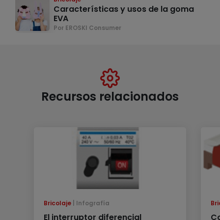
Características y usos de la goma
EVA
Por EROSKI Consumer
Recursos relacionados
Bricolaje
Infografía
Bri
El interruptor diferencial
Co