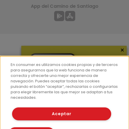
App del Camino de Santiago
×
Más información
¿Quiénes somos?
En consumer.es utilizamos cookies propias y de terceros
Hemeroteca
para asegurarnos que la web funciona de manera
correcta y ofrecerte una mejor experiencia de
Contacto
navegación. Puedes aceptar todas las cookies
pulsando el botón “aceptar”, rechazarlas o configurarlas
Prensa
para elegir libremente las que mejor se adaptan a tus
Corpus Lingüístico Consumer
necesidades.
© Fundación EROSKI
Aceptar
Aviso legal
Políticas de privacidad
Políticas de cookies