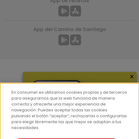
App de recetas
App del Camino de Santiago
×
Más información
¿Quiénes somos?
En consumer.es utilizamos cookies propias y de terceros
Hemeroteca
para asegurarnos que la web funciona de manera
correcta y ofrecerte una mejor experiencia de
Contacto
navegación. Puedes aceptar todas las cookies
pulsando el botón “aceptar”, rechazarlas o configurarlas
Prensa
para elegir libremente las que mejor se adaptan a tus
Corpus Lingüístico Consumer
necesidades.