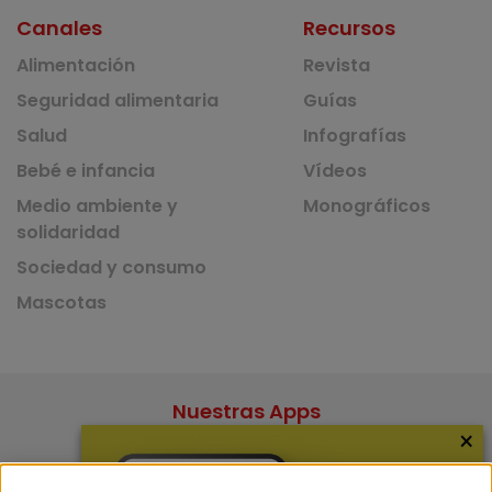
Canales
Recursos
Alimentación
Revista
Seguridad alimentaria
Guías
Salud
Infografías
Bebé e infancia
Vídeos
Medio ambiente y
Monográficos
solidaridad
Sociedad y consumo
Mascotas
Nuestras Apps
×
App de recetas