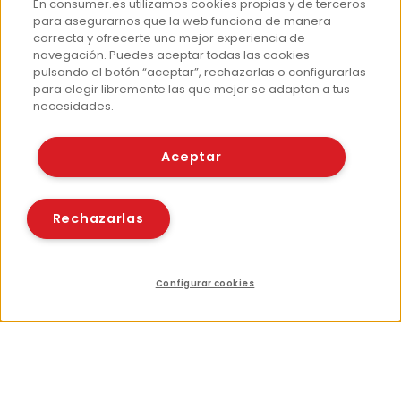
En consumer.es utilizamos cookies propias y de terceros
para asegurarnos que la web funciona de manera
correcta y ofrecerte una mejor experiencia de
App del Camino de Santiago
navegación. Puedes aceptar todas las cookies
pulsando el botón “aceptar”, rechazarlas o configurarlas
para elegir libremente las que mejor se adaptan a tus
necesidades.
Aceptar
Más información
Rechazarlas
¿Quiénes somos?
Hemeroteca
Contacto
Configurar cookies
Prensa
Recursos relacionados
Compartir
Corpus Lingüístico Consumer
© Fundación EROSKI