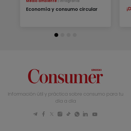
Medio ambiente
Infografía
¡
Economía y consumo circular
Información útil y práctica sobre consumo para tu
día a día