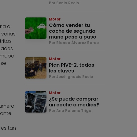
Por Sonia Recio
Motor
Cómo vender tu
rla o
coche de segunda
 varias
mano paso a paso
ritos
Por Blanca Álvarez Barco
dades
sumaba
Motor
 se
Plan PIVE-2, todas
las claves
Por José Ignacio Recio
Motor
¿Se puede comprar
un coche a medias?
número
Por Ana Palomo Trigo
rante
 es tan