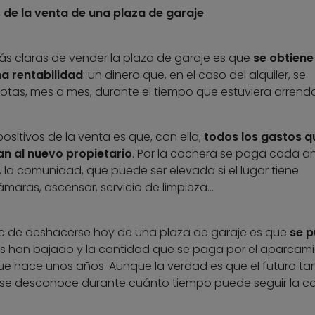
 de la venta de una plaza de garaje
ás claras de vender la plaza de garaje es que
se obtiene
a rentabilidad
: un dinero que, en el caso del alquiler, se
tas, mes a mes, durante el tiempo que estuviera arrend
ositivos de la venta es que, con ella,
todos los gastos q
an al nuevo propietario
. Por la cochera se paga cada año
 la comunidad, que puede ser elevada si el lugar tiene
ámaras, ascensor, servicio de limpieza…
te de deshacerse hoy de una plaza de garaje es que
se 
ios han bajado y la cantidad que se paga por el aparcam
e hace unos años. Aunque la verdad es que el futuro t
y se desconoce durante cuánto tiempo puede seguir la c