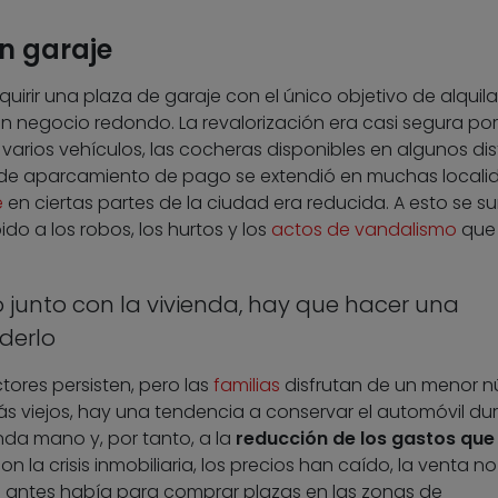
un garaje
rir una plaza de garaje con el único objetivo de alquila
 negocio redondo. La revalorización era casi segura por
varios vehículos, las cocheras disponibles en algunos dist
 de aparcamiento de pago se extendió en muchas locali
e
en ciertas partes de la ciudad era reducida. A esto se 
do a los robos, los hurtos y los
actos de vandalismo
que
ró junto con la vivienda, hay que hacer una
derlo
ores persisten, pero las
familias
disfrutan de un menor 
ás viejos, hay una tendencia a conservar el automóvil du
da mano y, por tanto, a la
reducción de los gastos que
on la crisis inmobiliaria, los precios han caído, la venta no
ue antes había para comprar plazas en las zonas de