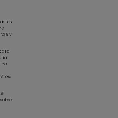
 antes
ma
raje y
 caso
bría
, no
otros.
el
 sobre