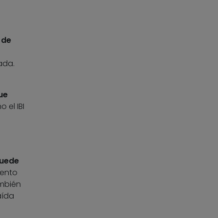
 de
ada.
ue
 el IBI
puede
iento
ambién
aída