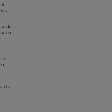
el
de y
tos del
rerá a
 se
la
de La