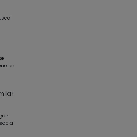
desea
se
ene en
milar
rgue
social