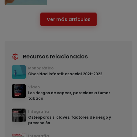
Ver más artículos
Recursos relacionados
Monográfico
Obesidad infantil: especial 2021-2022
Vídeo
Los riesgos de vapear, parecidos a fumar
tabaco
Infografía
Osteoporosis: claves, factores de riesgo y
prevención
Infografía