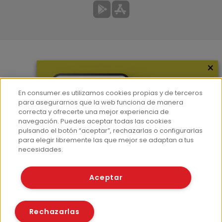
×
Más información
¿Quiénes somos?
En consumer.es utilizamos cookies propias y de terceros
Hemeroteca
para asegurarnos que la web funciona de manera
correcta y ofrecerte una mejor experiencia de
Contacto
navegación. Puedes aceptar todas las cookies
pulsando el botón “aceptar”, rechazarlas o configurarlas
Prensa
para elegir libremente las que mejor se adaptan a tus
Corpus Lingüístico Consumer
necesidades.
© Fundación EROSKI
Aceptar
Aviso legal
Políticas de privacidad
Políticas de cookies
Rechazarlas