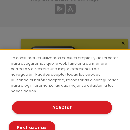
×
Más información
¿Quiénes somos?
En consumer.es utilizamos cookies propias y de terceros
Hemeroteca
para asegurarnos que la web funciona de manera
correcta y ofrecerte una mejor experiencia de
Contacto
navegación. Puedes aceptar todas las cookies
pulsando el botón “aceptar”, rechazarlas o configurarlas
Prensa
para elegir libremente las que mejor se adaptan a tus
Corpus Lingüístico Consumer
necesidades.
© Fundación EROSKI
Aceptar
Aviso legal
Políticas de privacidad
Políticas de cookies
Rechazarlas