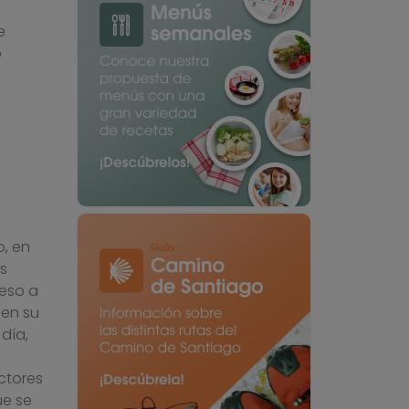
e
o
o, en
s
peso a
 en su
día,
actores
ue se