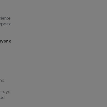
niente
aporte
ayor o
una
no, ya
del