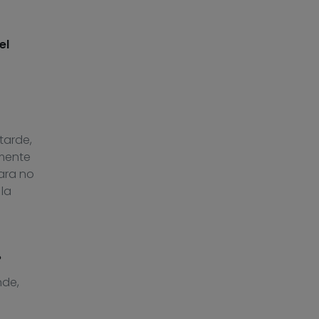
el
tarde,
amente
ara no
 la
?
nde,