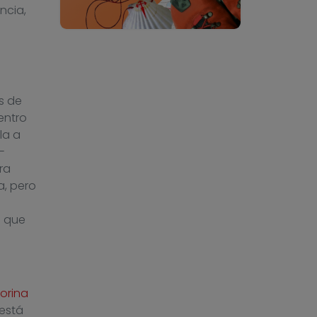
ncia,
s de
entro
la a
-
ra
a, pero
a que
orina
 está