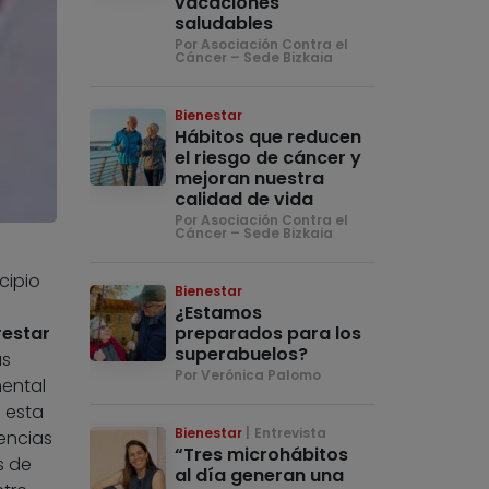
vacaciones
saludables
Por Asociación Contra el
Cáncer – Sede Bizkaia
Bienestar
Hábitos que reducen
el riesgo de cáncer y
mejoran nuestra
calidad de vida
Por Asociación Contra el
Cáncer – Sede Bizkaia
cipio
Bienestar
¿Estamos
preparados para los
restar
superabuelos?
as
Por Verónica Palomo
mental
n esta
Bienestar
Entrevista
encias
“Tres microhábitos
s de
al día generan una