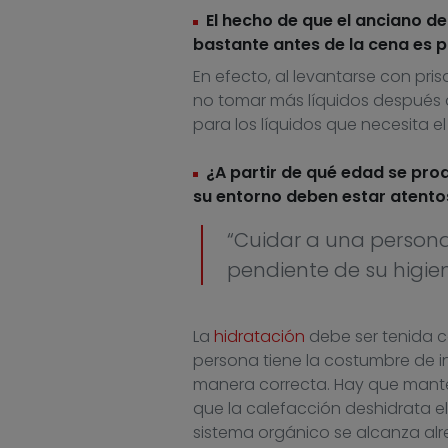
El hecho de que el anciano de
bastante antes de la cena es p
En efecto, al levantarse con pris
no tomar más líquidos después d
para los líquidos que necesita e
¿A partir de qué edad se pro
su entorno deben estar atentos
“Cuidar a una persona
pendiente de su higien
La
hidratación
debe ser tenida c
persona tiene la costumbre de i
manera correcta. Hay que manten
que la calefacción deshidrata el
sistema orgánico se alcanza alre