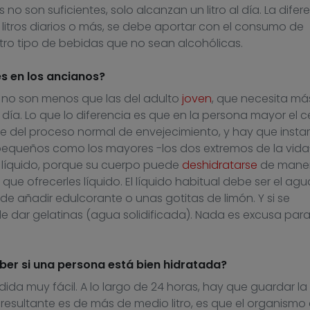
 no son suficientes, solo alcanzan un litro al día. La difere
5 litros diarios o más, se debe aportar con el consumo de
 otro tipo de bebidas que no sean alcohólicas.
es en los ancianos?
 no son menos que las del adulto
joven
, que necesita má
día. Lo que lo diferencia es que en la persona mayor el c
 del proceso normal de envejecimiento, y hay que instar
queños como los mayores -los dos extremos de la vida
líquido, porque su cuerpo puede
deshidratarse
de mane
ue ofrecerles líquido. El líquido habitual debe ser el agu
ede añadir edulcorante o unas gotitas de limón. Y si se
de dar gelatinas (agua solidificada). Nada es excusa par
er si una persona está bien hidratada?
da muy fácil. A lo largo de 24 horas, hay que guardar la
d resultante es de más de medio litro, es que el organismo