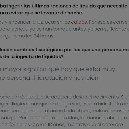
ba ingerir las últimas raciones de líquido que necesita
ara evitar que se levante de noche.
as y encender la luz, ocurren las
caídas
. Por eso es conve
e la cena; si ya se han tomado antes, ya son suficiente 
l organismo las 24 horas.
ducen cambios fisiológicos por los que una persona m
 de la ingesta de líquidos?
 mayor significa que hay que estar muy
e personal, hidratación y nutrición”
omo un hábito que se adquiera desde el nacimiento. Si 
ngerir líquidos aunque no tenga sed, estará hidratada de
er una buena hidratación todo el año, incluso en invier
 cuerpo. Pero, en cuanto a la edad, la madurez absoluta 
dedor de los 17 a los 18 años, mientras que el deterioro