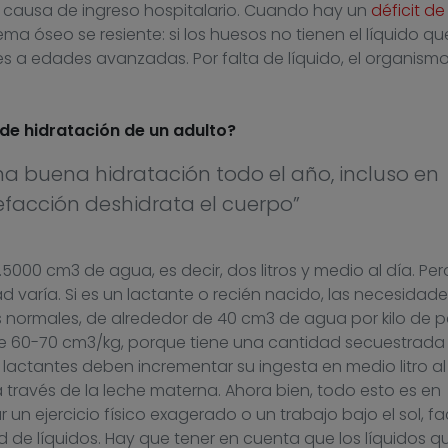
na causa de ingreso hospitalario. Cuando hay un
déficit de
ema óseo se resiente: si los huesos no tienen el líquido qu
es a edades avanzadas. Por falta de líquido, el organism
de hidratación de un adulto?
 buena hidratación todo el año, incluso en
lefacción deshidrata el cuerpo”
5000 cm3 de agua, es decir, dos litros y medio al día. Per
d varía. Si es un lactante o recién nacido, las necesidade
 normales, de alrededor de 40 cm3 de agua por kilo de 
de 60-70 cm3/kg, porque tiene una cantidad secuestrada
 lactantes deben incrementar su ingesta en medio litro al 
 través de la leche materna. Ahora bien, todo esto es en
r un ejercicio físico exagerado o un trabajo bajo el sol, f
 de líquidos. Hay que tener en cuenta que los líquidos q