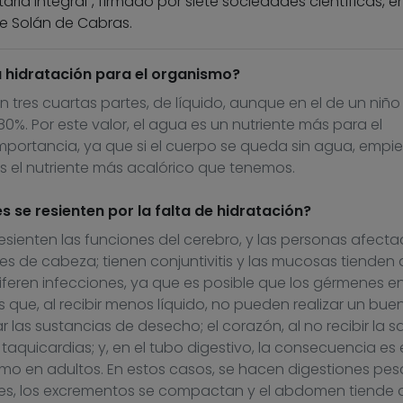
aria integral”, firmado por siete sociedades científicas, e
de Solán de Cabras.
a hidratación para el organismo?
tres cuartas partes, de líquido, aunque en el de un niño
0%. Por este valor, el agua es un nutriente más para el
portancia, ya que si el cuerpo se queda sin agua, empi
es el nutriente más acalórico que tenemos.
 se resienten por la falta de hidratación?
esienten las funciones del cerebro, y las personas afect
s de cabeza; tienen conjuntivitis y las mucosas tienden 
iferen infecciones, ya que es posible que los gérmenes e
s que, al recibir menos líquido, no pueden realizar un bue
ar las sustancias de desecho; el corazón, al no recibir la 
 taquicardias; y, en el tubo digestivo, la consecuencia es 
omo en adultos. En estos casos, se hacen digestiones pes
tes, los excrementos se compactan y el abdomen tiende 