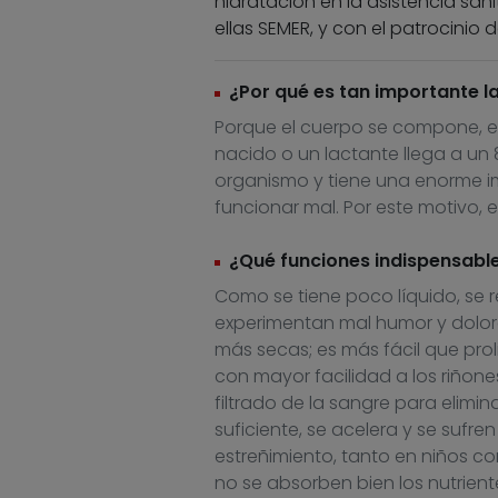
hidratación en la asistencia sanit
ellas SEMER, y con el patrocinio 
¿Por qué es tan importante l
Porque el cuerpo se compone, en 
nacido o un lactante llega a un 8
organismo y tiene una enorme im
funcionar mal. Por este motivo, 
¿Qué funciones indispensables
Como se tiene poco líquido, se r
experimentan mal humor y dolore
más secas; es más fácil que prol
con mayor facilidad a los riñone
filtrado de la sangre para elimin
suficiente, se acelera y se sufren
estreñimiento, tanto en niños c
no se absorben bien los nutrien