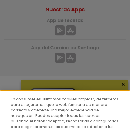
Nuestras Apps
App de recetas
App del Camino de Santiago
×
Más información
En consumer.es utilizamos cookies propias y de terceros
¿Quiénes somos?
para asegurarnos que la web funciona de manera
correcta y ofrecerte una mejor experiencia de
Hemeroteca
navegación. Puedes aceptar todas las cookies
Contacto
pulsando el botón “aceptar”, rechazarlas o configurarlas
para elegir libremente las que mejor se adaptan a tus