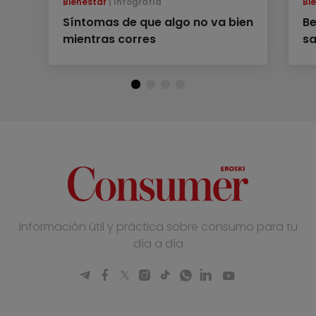
Bienestar
Infografía
Bi
Síntomas de que algo no va bien
Be
mientras corres
sa
Información útil y práctica sobre consumo para tu
día a día