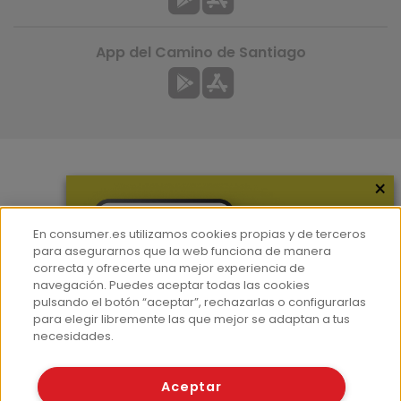
App del Camino de Santiago
×
Más información
¿Quiénes somos?
En consumer.es utilizamos cookies propias y de terceros
Hemeroteca
para asegurarnos que la web funciona de manera
correcta y ofrecerte una mejor experiencia de
Contacto
navegación. Puedes aceptar todas las cookies
pulsando el botón “aceptar”, rechazarlas o configurarlas
Prensa
para elegir libremente las que mejor se adaptan a tus
Corpus Lingüístico Consumer
necesidades.
© Fundación EROSKI
Aceptar