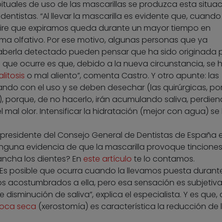
ituales de uso de las mascarillas se produzca esta situa
 dentistas. “Al llevar la mascarilla es evidente que, cuando
 aire que expiramos queda durante un mayor tiempo en
ma olfativo. Por ese motivo, algunas personas que ya
haberla detectado pueden pensar que ha sido originada p
 que ocurre es que, debido a la nueva circunstancia, se 
alitosis
o mal aliento”, comenta Castro. Y otro apunte: las
ando con el uso y se deben desechar (las quirúrgicas, po
), porque, de no hacerlo, irán acumulando saliva, perdie
 mal olor. Intensificar la hidratación (mejor con agua) s
 presidente del Consejo General de Dentistas de España 
inguna evidencia de que la mascarilla provoque tinciones
ancha los dientes? En
este artículo
te lo contamos.
Es posible que ocurra cuando la llevamos puesta durant
 acostumbrados a ella, pero esa sensación es subjetiv
sminución de saliva”, explica el especialista. Y es que, 
boca seca
(xerostomía) es característica la reducción de 