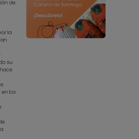
ción de
or la
han
r
ndo su
e hace
es
 en los
e
a
de
la