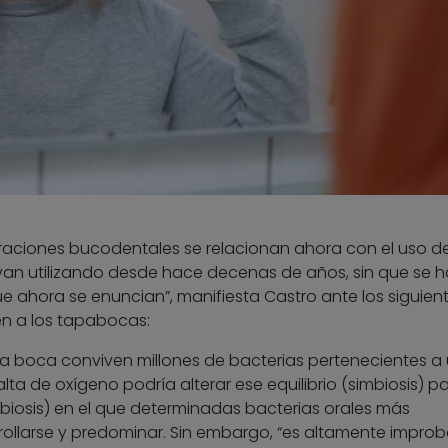
raciones bucodentales se relacionan ahora con el uso de
llevan utilizando desde hace decenas de años, sin que se 
e ahora se enuncian”, manifiesta Castro ante los siguien
n a los tapabocas:
la boca conviven millones de bacterias pertenecientes a
falta de oxígeno podría alterar ese equilibrio (simbiosis) p
isbiosis) en el que determinadas bacterias orales más
llarse y predominar. Sin embargo, “es altamente improb