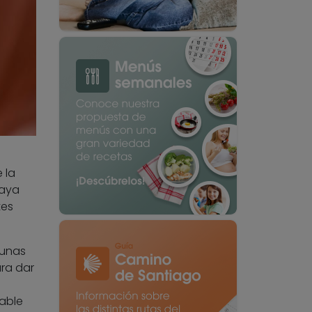
 la
haya
tes
 unas
ara dar
able