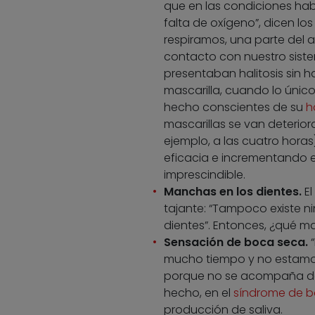
que en las condiciones hab
falta de oxígeno”, dicen los
respiramos, una parte del
contacto con nuestro siste
presentaban halitosis sin 
mascarilla, cuando lo único
hecho conscientes de su
h
mascarillas se van deterior
ejemplo, a las cuatro horas
eficacia e incrementando el
imprescindible.
Manchas en los dientes
.
El
tajante: “Tampoco existe n
dientes”. Entonces, ¿qué m
Sensación de boca seca.
“
mucho tiempo y no estamos
porque no se acompaña de di
hecho, en el
síndrome de 
producción de saliva.