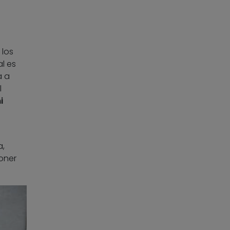
 los
l es
a a
l
i
a,
oner