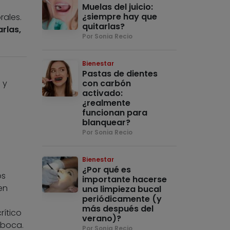
Muelas del juicio:
¿siempre hay que
rales.
quitarlas?
rlas,
Por Sonia Recio
Bienestar
Pastas de dientes
 y
con carbón
activado:
¿realmente
funcionan para
blanquear?
Por Sonia Recio
Bienestar
¿Por qué es
os
importante hacerse
en
una limpieza bucal
periódicamente (y
más después del
rítico
verano)?
 boca.
Por Sonia Recio