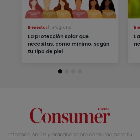
Bienestar
Infografía
Bi
La protección solar que
La
necesitas, como mínimo, según
ne
tu tipo de piel
Información útil y práctica sobre consumo para tu