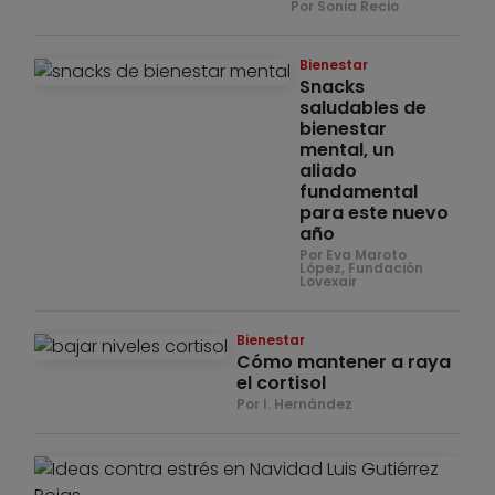
Por Sonia Recio
Bienestar
Snacks
saludables de
bienestar
mental, un
aliado
fundamental
para este nuevo
año
Por Eva Maroto
López, Fundación
Lovexair
Bienestar
Cómo mantener a raya
el cortisol
Por I. Hernández
Bie
E