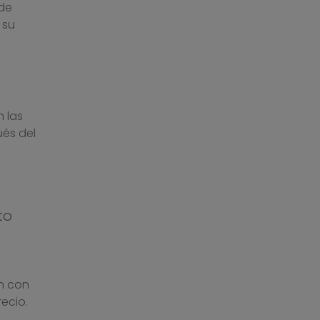
de
 su
 las
ués del
to
n con
ecio.