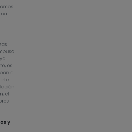
ntamos
rma
sas
impuso
aya
fé, es
aban a
orte
ulación
, el
ores
os y