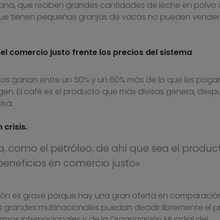
na, que reciben grandes cantidades de leche en polvo 
 que tienen pequeñas granjas de vacas no pueden vender
 comercio justo frente los precios del sistema
nos ganan entre un 50% y un 60% más de lo que les pagan
igen. El café es el producto que más divisas genera, desp
lsa.
 crisis.
sa, como el petróleo; de ahí que sea el produc
neficios en comercio justo»
ión es grave porque hay una gran oferta en comparació
 grandes multinacionales puedan decidir libremente el pr
smos internacionales y de la Organización Mundial del