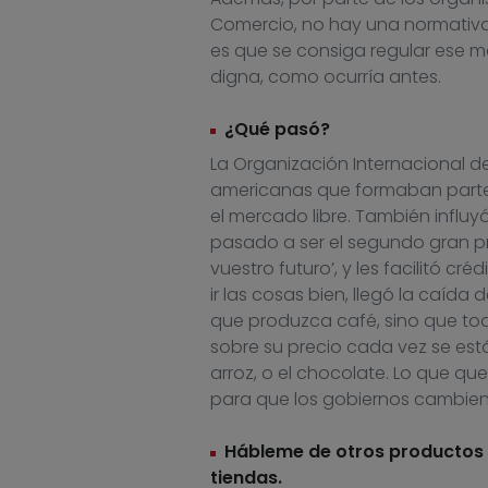
Comercio, no hay una normativa
es que se consiga regular ese 
digna, como ocurría antes.
¿Qué pasó?
La Organización Internacional d
americanas que formaban parte 
el mercado libre. También influ
pasado a ser el segundo gran pro
vuestro futuro’, y les facilitó 
ir las cosas bien, llegó la caída
que produzca café, sino que tod
sobre su precio cada vez se est
arroz, o el chocolate. Lo que q
para que los gobiernos cambien l
Hábleme de otros productos 
tiendas.