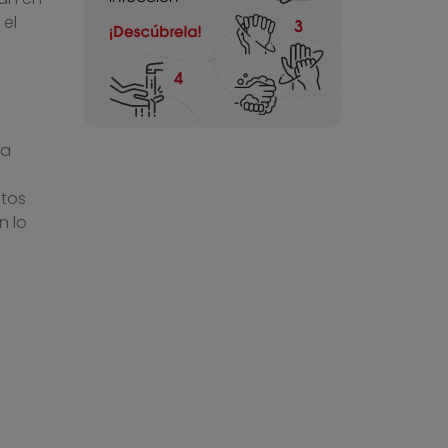
el
La
stos
n lo