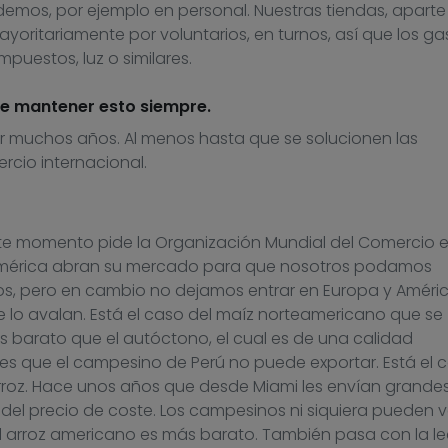
mos, por ejemplo en personal. Nuestras tiendas, aparte 
oritariamente por voluntarios, en turnos, así que los ga
mpuestos, luz o similares.
e mantener esto siempre.
 muchos años. Al menos hasta que se solucionen las
cio internacional.
este momento pide la Organización Mundial del Comercio 
udamérica abran su mercado para que nosotros podamos
os, pero en cambio no dejamos entrar en Europa y Améric
lo avalan. Está el caso del maíz norteamericano que se
 barato que el autóctono, el cual es de una calidad
 es que el campesino de Perú no puede exportar. Está el 
arroz. Hace unos años que desde Miami les envían grande
del precio de coste. Los campesinos ni siquiera pueden 
l arroz americano es más barato. También pasa con la l