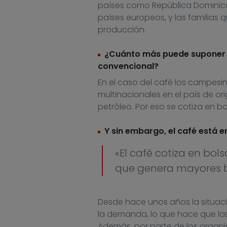
países como República Dominica
países europeos, y las familias
producción.
¿Cuánto más puede suponer el
convencional?
En el caso del café los campesi
multinacionales en el país de or
petróleo. Por eso se cotiza en bo
Y sin embargo, el café está en
«El café cotiza en bol
que genera mayores be
Desde hace unos años la situac
la demanda, lo que hace que las
Además, por parte de los organi