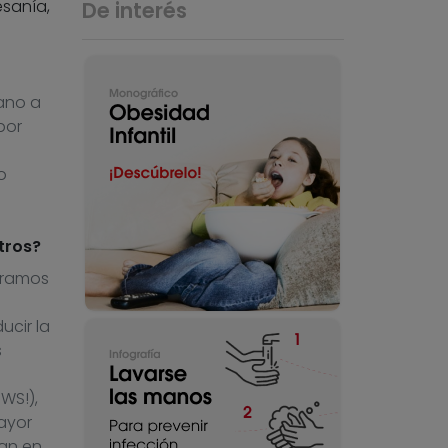
sanía,
De interés
ano a
por
o
tros?
pramos
ucir la
s
WS!),
ayor
jan en