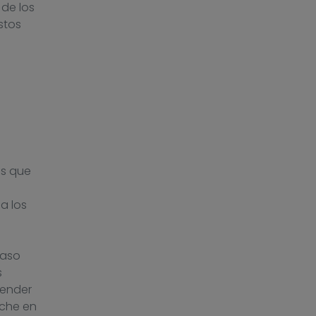
de los
stos
es que
a los
caso
s
vender
eche en