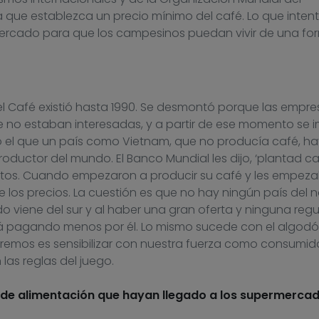
 que establezca un precio mínimo del café. Lo que inte
mercado para que los campesinos puedan vivir de una fo
el Café existió hasta 1990. Se desmontó porque las empre
no estaban interesadas, y a partir de ese momento se 
yó el que un país como Vietnam, que no producía café, h
ductor del mundo. El Banco Mundial les dijo, ‘plantad ca
créditos. Cuando empezaron a producir su café y les empez
 de los precios. La cuestión es que no hay ningún país del n
o viene del sur y al haber una gran oferta y ninguna reg
á pagando menos por él. Lo mismo sucede con el algodón
ueremos es sensibilizar con nuestra fuerza como consumid
as reglas del juego.
de alimentación que hayan llegado a los supermercad