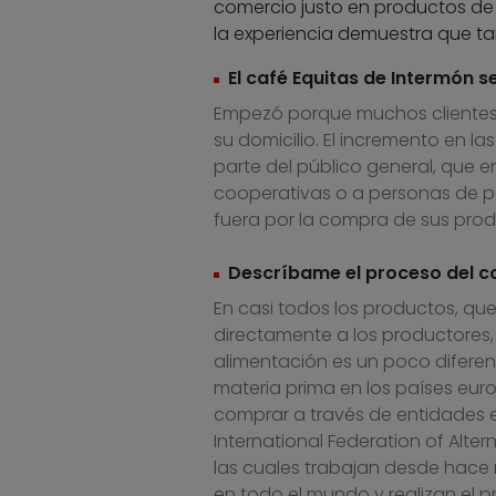
comercio justo en productos de
la experiencia demuestra que ta
El café Equitas de Intermón 
Empezó porque muchos clientes 
su domicilio. El incremento en l
parte del público general, que 
cooperativas o a personas de paí
fuera por la compra de sus prod
Descríbame el proceso del c
En casi todos los productos, q
directamente a los productores, 
alimentación es un poco diferen
materia prima en los países eur
comprar a través de entidades e
International Federation of Alte
las cuales trabajan desde hace
en todo el mundo y realizan el 