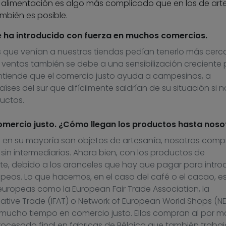
 alimentación es algo más complicado que en los de arte
mbién es posible.
se ha introducido con fuerza en muchos comercios.
que venían a nuestras tiendas pedían tenerlo más cerc
as ventas también se debe a una sensibilización creciente 
entiende que el comercio justo ayuda a campesinos, a
ses del sur que difícilmente saldrían de su situación si n
uctos.
omercio justo. ¿Cómo llegan los productos hasta noso
ue en su mayoría son objetos de artesanía, nosotros com
sin intermediarios. Ahora bien, con los productos de
te, debido a los aranceles que hay que pagar para introd
opeos. Lo que hacemos, en el caso del café o el cacao, e
uropeas como la European Fair Trade Association, la
rnative Trade (IFAT) o Network of European World Shops (NE
 mucho tiempo en comercio justo. Ellas compran al por m
procesado final en fabricas de Bélgica que también traba