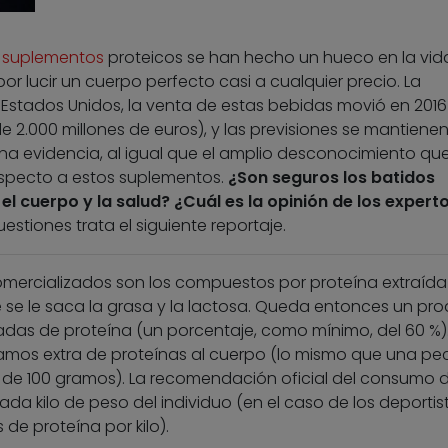
s
suplementos
proteicos se han hecho un hueco en la vid
 lucir un cuerpo perfecto casi a cualquier precio. La
 Estados Unidos, la venta de estas bebidas movió en 2016
e 2.000 millones de euros), y las previsiones se mantienen
una evidencia, al igual que el amplio desconocimiento qu
specto a estos suplementos.
¿Son seguros los batidos
l cuerpo y la salud? ¿Cuál es la opinión de los expert
estiones trata el siguiente reportaje.
mercializados son los compuestos por proteína extraída
e se le saca la grasa y la lactosa. Queda entonces un pr
das de proteína (un porcentaje, como mínimo, del 60 %
ramos extra de proteínas al cuerpo (lo mismo que una p
 de 100 gramos). La recomendación oficial del consumo d
da kilo de peso del individuo (en el caso de los deportis
de proteína por kilo).