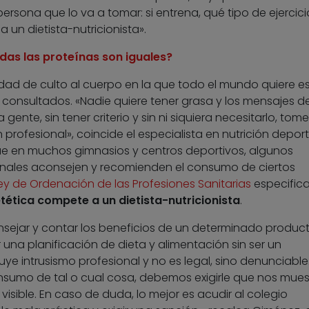
ersona que lo va a tomar: si entrena, qué tipo de ejercici
a un dietista-nutricionista».
odas las proteínas son iguales?
dad de culto al cuerpo en la que todo el mundo quiere es
s consultados. «Nadie quiere tener grasa y los mensajes de
nte, sin tener criterio y sin ni siquiera necesitarlo, tom
 profesional», coincide el especialista en nutrición deport
e en muchos gimnasios y centros deportivos, algunos
nales aconsejen y recomienden el consumo de ciertos
ey de Ordenación de las Profesiones Sanitarias
especific
etética compete a un dietista-nutricionista
.
sejar y contar los beneficios de un determinado product
 una planificación de dieta y alimentación sin ser un
uye intrusismo profesional y no es legal, sino denunciable.
nsumo de tal o cual cosa, debemos exigirle que nos mues
isible. En caso de duda, lo mejor es acudir al colegio