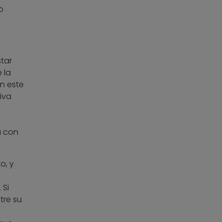
o
tar
 la
en este
iva
a con
o, y
 Si
tre su