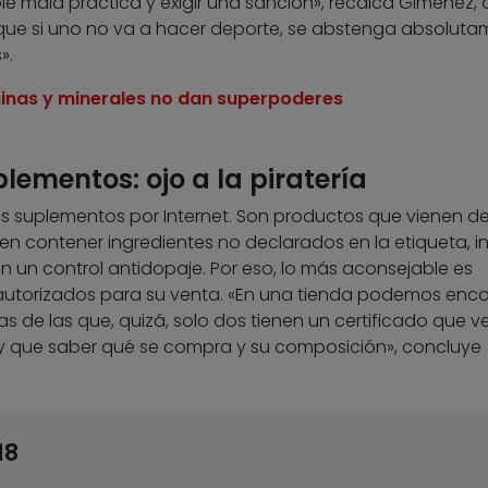
le mala práctica y exigir una sanción», recalca Giménez,
s que si uno no va a hacer deporte, se abstenga absolut
».
inas y minerales no dan superpoderes
ementos: ojo a la piratería
suplementos por Internet. Son productos que vienen d
en contener ingredientes no declarados en la etiqueta, i
n un control antidopaje. Por eso, lo más aconsejable es
 autorizados para su venta. «En una tienda podemos enco
s de las que, quizá, solo dos tienen un certificado que ve
y que saber qué se compra y su composición», concluye
18