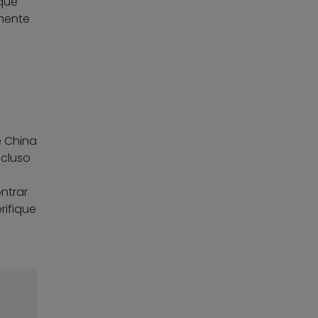
 que
amente
e China
ncluso
ntrar
rifique