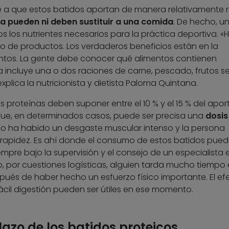
ese a que estos batidos aportan de manera relativamente 
a pueden ni deben sustituir a una comida
. De hecho, u
os los nutrientes necesarios para la práctica deportiva. «
po de productos. Los verdaderos beneficios están en la
entos. La gente debe conocer qué alimentos contienen
ria incluye una o dos raciones de carne, pescado, frutos s
xplica la nutricionista y dietista Paloma Quintana.
s proteínas deben suponer entre el 10 % y el 15 % del apor
s que, en determinados casos, puede ser precisa una
dosis
do ha habido un desgaste muscular intenso y la persona
 rapidez. Es ahí donde el consumo de estos batidos pue
siempre bajo la supervisión y el consejo de un especialista 
, por cuestiones logísticas, alguien tarda mucho tiempo
pués de haber hecho un esfuerzo físico importante. El ef
ácil digestión pueden ser útiles en ese momento.
lazo de los batidos proteicos