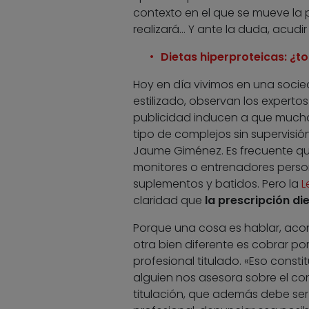
contexto en el que se mueve la p
realizará… Y ante la duda, acudir 
Dietas hiperproteicas: ¿t
Hoy en día vivimos en una socie
estilizado, observan los experto
publicidad inducen a que mucha ge
tipo de complejos sin supervisión
Jaume Giménez. Es frecuente qu
monitores o entrenadores perso
suplementos y batidos. Pero la
L
claridad que
la prescripción di
Porque una cosa es hablar, acon
otra bien diferente es cobrar por
profesional titulado. «Eso constit
alguien nos asesora sobre el co
titulación, que además debe ser v