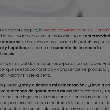
nte bastante seguro, la
Asociación Americana del Corazó
ad muy elevada conlleva un mayor riesgo de
enfermedad
steoporosis
. Un exceso muy elevado de proteínas pued
al y hepático
, así como un
aumento de la urea o la
l calcio
.
nte estos batidos, insisten los expertos consultados. Ant
er qué se está comprando y conocer bien el producto y
ahí, valorar si vale la pena.
reguntas:
¿Estoy cuidando mi alimentación? ¿Llevo a c
tivo que tengo de ganar masa muscular?
«, expone Quin
oteínas que ingerimos, la nutricionista tiene claro que su
e para eso están los alimentos. «A la hora de suministra
concentrarnos en un solo aspecto, hay que revisar todo 