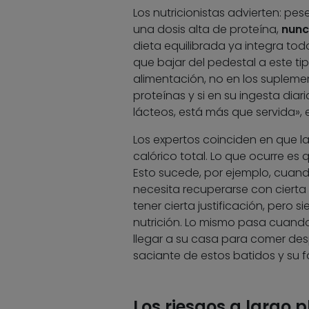
Los nutricionistas advierten: p
una dosis alta de proteína,
nunc
dieta equilibrada ya integra tod
que bajar del pedestal a este ti
alimentación, no en los suplem
proteínas y si en su ingesta dia
lácteos, está más que servida», e
Los expertos coinciden en que la
calórico total. Lo que ocurre e
Esto sucede, por ejemplo, cuan
necesita recuperarse con cierta
tener cierta justificación, pero 
nutrición. Lo mismo pasa cuando
llegar a su casa para comer des
saciante de estos batidos y su f
Los riesgos a largo p