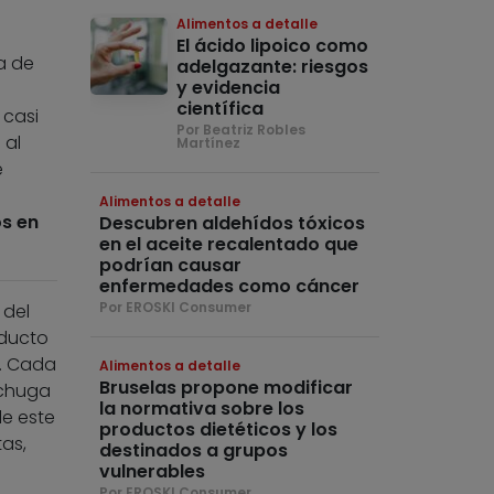
Alimentos a detalle
El ácido lipoico como
a de
adelgazante: riesgos
y evidencia
científica
 casi
Por Beatriz Robles
 al
Martínez
e
Alimentos a detalle
os en
Descubren aldehídos tóxicos
en el aceite recalentado que
podrían causar
enfermedades como cáncer
Por EROSKI Consumer
 del
oducto
). Cada
Alimentos a detalle
Bruselas propone modificar
echuga
la normativa sobre los
e este
productos dietéticos y los
tas,
destinados a grupos
vulnerables
Por EROSKI Consumer