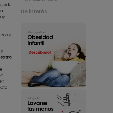
rápida
na
De interés
Hay
ecos y
te
 extra
.
de
en
 en
ecto