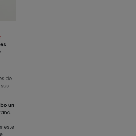
n
es
e
es de
 sus
abo un
tana.
r este
el