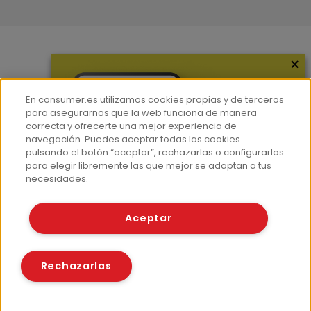
×
Más información
¿Quiénes somos?
En consumer.es utilizamos cookies propias y de terceros
Hemeroteca
para asegurarnos que la web funciona de manera
correcta y ofrecerte una mejor experiencia de
Contacto
navegación. Puedes aceptar todas las cookies
pulsando el botón “aceptar”, rechazarlas o configurarlas
Prensa
para elegir libremente las que mejor se adaptan a tus
Corpus Lingüístico Consumer
necesidades.
© Fundación EROSKI
Aceptar
Aviso legal
Políticas de privacidad
Políticas de cookies
Rechazarlas