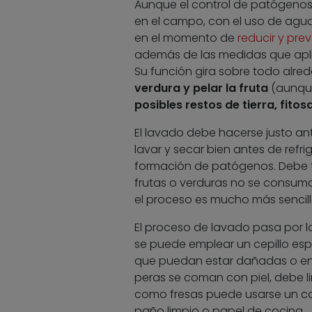
Aunque el control de patógenos 
en el campo, con el uso de agu
en el momento de
reducir y pre
además de las medidas que aplica
Su función gira sobre todo alre
verdura y pelar la fruta
(aunque
posibles restos de tierra, fitos
El lavado debe hacerse justo an
lavar y secar bien antes de refr
formación de patógenos. Debe t
frutas o verduras no se consuma
el proceso es mucho más sencillo 
El proceso de lavado pasa por l
se puede emplear un cepillo espe
que puedan estar dañadas o en 
peras se coman con piel, debe l
como fresas puede usarse un col
paño limpio o papel de cocina.