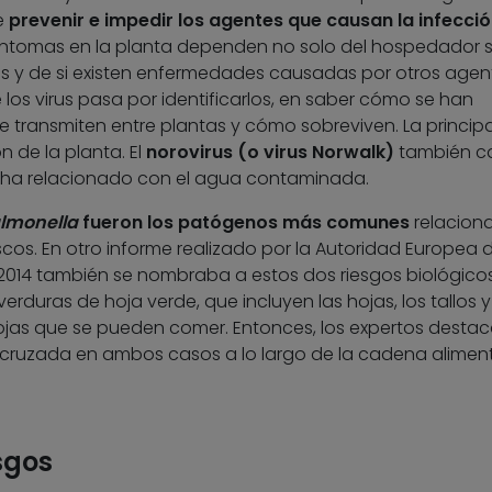
e
prevenir e impedir los agentes que causan la infecció
síntomas en la planta dependen no solo del hospedador s
s y de si existen enfermedades causadas por otros agen
los virus pasa por identificarlos, en saber cómo se han
se transmiten entre plantas y cómo sobreviven. La principa
n de la planta. El
norovirus (o virus Norwalk)
también c
e ha relacionado con el agua contaminada.
lmonella
fueron los patógenos más comunes
relacion
cos. En otro informe realizado por la Autoridad Europea 
 2014 también se nombraba a estos dos riesgos biológico
rduras de hoja verde, que incluyen las hojas, los tallos y
hojas que se pueden comer. Entonces, los expertos desta
 cruzada en ambos casos a lo largo de la cadena aliment
sgos