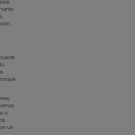
ezar
inante
s
,
ción.
 puede
la
as
 porque
ones,
ternas
s o
ñas
con un