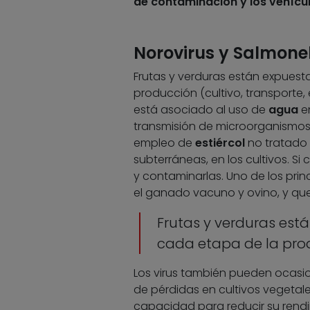
de contaminación y los vehícu
Norovirus y Salmone
Frutas y verduras están expues
producción (cultivo, transporte,
está asociado al uso de
agua
en
transmisión de microorganism
empleo de
estiércol
no tratado
subterráneas, en los cultivos. S
y contaminarlas. Uno de los prin
el ganado vacuno y ovino, y que 
Frutas y verduras est
cada etapa de la pro
Los virus también pueden ocasi
de pérdidas en cultivos vegetale
capacidad para reducir su rendi