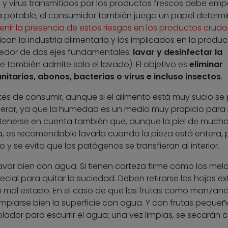
y virus transmitidos por los productos frescos debe emp
a potable, el consumidor también juega un papel determ
venir la presencia de estos riesgos en los productos crudo
n la industria alimentaria y los implicados en la produc
dedor de dos ejes fundamentales:
lavar y desinfectar la
 también admite solo el lavado). El objetivo es
eliminar
anitarios, abonos, bacterias o virus e incluso insectos
.
tes de consumir, aunque si el alimento está muy sucio se
igerar, ya que la humedad es un medio muy propicio para 
enerse en cuenta también que, aunque la piel de much
, es recomendable lavarla cuando la pieza está entera,
y se evita que los patógenos se transfieran al interior.
avar bien con agua. Si tienen corteza firme como los mel
cial para quitar la suciedad. Deben retirarse las hojas ex
mal estado. En el caso de que las frutas como manzana
impiarse bien la superficie con agua. Y con frutas peque
ador para escurrir el agua; una vez limpias, se secarán 