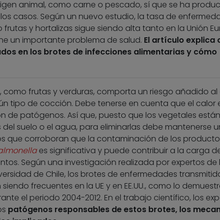
rigen animal, como carne o pescado, sí que se ha produ
 los casos. Según un nuevo estudio, la tasa de enfermed
frutas y hortalizas sigue siendo alta tanto en la Unión E
one un importante problema de salud.
El artículo explica
dos en los brotes de infecciones alimentarias y cómo
 como frutas y verduras, comporta un riesgo añadido al 
n tipo de cocción. Debe tenerse en cuenta que el calor 
n de patógenos. Así que, puesto que los vegetales están
 del suelo o el agua, para eliminarlas debe mantenerse 
ios que corroboran que la contaminación de los producto
almonella
es significativa y puede contribuir a la carga d
entos. Según una investigación realizada por expertos de 
niversidad de Chile, los brotes de enfermedades transmitid
n siendo frecuentes en la UE y en EE.UU., como lo demuestr
te el periodo 2004-2012. En el trabajo científico, los exp
os
patógenos responsables de estos brotes, los meca