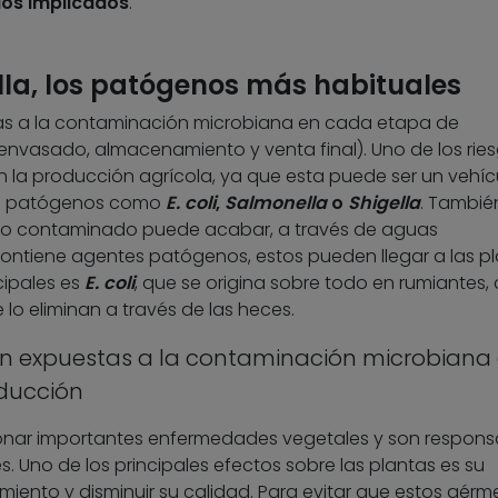
los implicados
.
lla, los patógenos más habituales
tas a la contaminación microbiana en cada etapa de
 envasado, almacenamiento y venta final). Uno de los rie
 la producción agrícola, ya que esta puede ser un vehíc
os patógenos como
E. coli
,
Salmonella
o
Shigella
. También
 o contaminado puede acabar, a través de aguas
i contiene agentes patógenos, estos pueden llegar a las p
cipales es
E. coli
, que se origina sobre todo en rumiantes
lo eliminan a través de las heces.
án expuestas a la contaminación microbiana
ducción
onar importantes enfermedades vegetales y son respons
s. Uno de los principales efectos sobre las plantas es su
miento y disminuir su calidad. Para evitar que estos gér