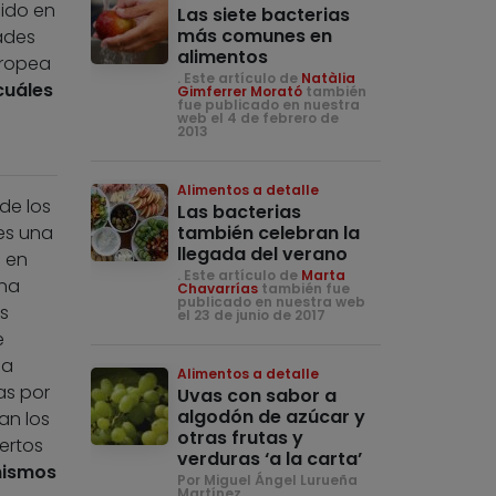
cido en
Las siete bacterias
más comunes en
ades
alimentos
uropea
. Este artículo de
Natàlia
 cuáles
Gimferrer Morató
también
fue publicado en nuestra
web el 4 de febrero de
2013
Alimentos a detalle
de los
Las bacterias
es una
también celebran la
llegada del verano
 en
. Este artículo de
Marta
una
Chavarrías
también fue
publicado en nuestra web
s
el 23 de junio de 2017
e
la
Alimentos a detalle
as por
Uvas con sabor a
algodón de azúcar y
an los
otras frutas y
ertos
verduras ‘a la carta’
nismos
Por Miguel Ángel Lurueña
Martínez