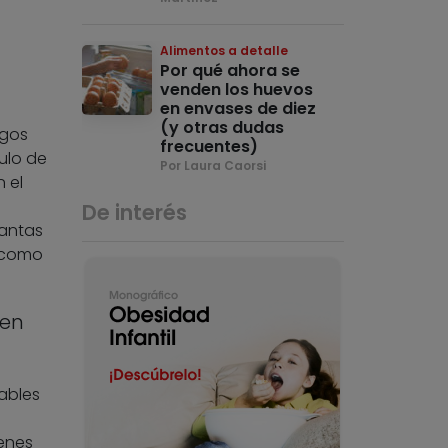
Alimentos a detalle
Por qué ahora se
venden los huevos
en envases de diez
(y otras dudas
sgos
frecuentes)
ulo de
Por Laura Caorsi
 el
De interés
lantas
, como
 en
ables
menes