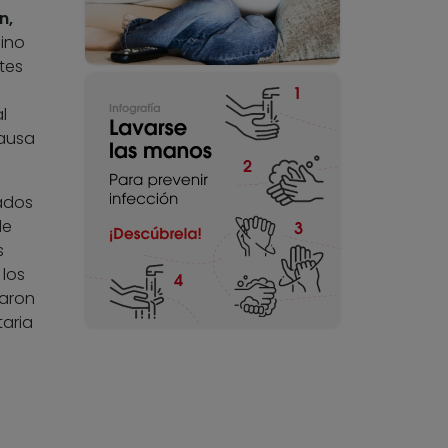
n,
ino
tes
l
ausa
ados
de
s
 los
caron
aria