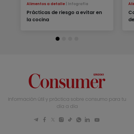
Alimentos a detalle
Infografía
Al
Prácticas de riesgo a evitar en
Co
la cocina
de
Información útil y práctica sobre consumo para tu
día a día