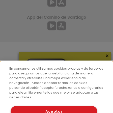
App del Camino de Santiago
×
Más información
¿Quiénes somos?
En consumer.es utilizamos cookies propias y de terceros
Hemeroteca
para asegurarnos que la web funciona de manera
correcta y ofrecerte una mejor experiencia de
Contacto
navegación. Puedes aceptar todas las cookies
pulsando el botón “aceptar”, rechazarlas o configurarlas
Prensa
para elegir libremente las que mejor se adaptan a tus
Corpus Lingüístico Consumer
necesidades.
© Fundación EROSKI
Aceptar