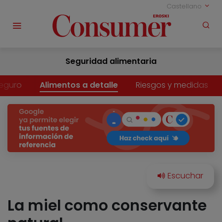
Castellano
Seguridad alimentaria
eguro
Alimentos a detalle
Riesgos y medidas
La miel como conservante