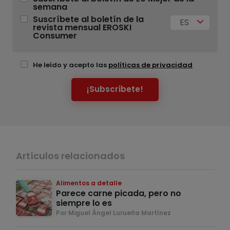
semana
Suscríbete al boletín de la
ES
revista mensual EROSKI
Consumer
He leído y acepto las
políticas de privacidad
¡Subscríbete!
Artículos relacionados
Alimentos a detalle
Parece carne picada, pero no
siempre lo es
Por Miguel Ángel Lurueña Martínez