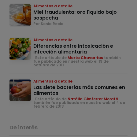
Alimentos a detalle
Miel fraudulenta: oro líquido bajo
sospecha
Por Sonia Recio
Alimentos a detalle
Diferencias entre intoxicación e
infección alimentaria
. Este artículo de
Marta Chavarrías
también
fue publicado en nuestra web el 19 de
octubre de 2011
Alimentos a detalle
Las siete bacterias más comunes en
alimentos
. Este artículo de
Natàlia Gimferrer Morató
también fue publicado en nuestra web el 4 de
febrero de 2013
De interés